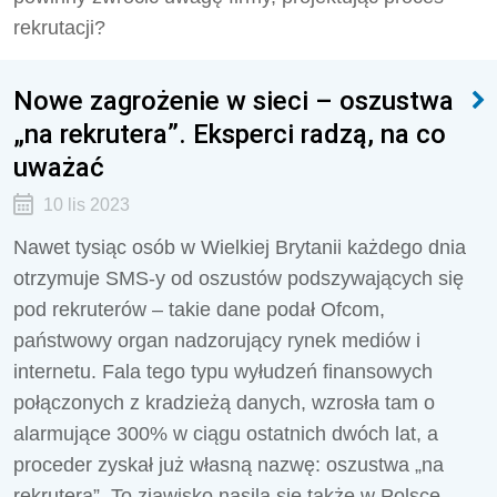
rekrutacji?
Nowe zagrożenie w sieci – oszustwa
„na rekrutera”. Eksperci radzą, na co
uważać
10 lis 2023
Nawet tysiąc osób w Wielkiej Brytanii każdego dnia
otrzymuje SMS-y od oszustów podszywających się
pod rekruterów – takie dane podał Ofcom,
państwowy organ nadzorujący rynek mediów i
internetu. Fala tego typu wyłudzeń finansowych
połączonych z kradzieżą danych, wzrosła tam o
alarmujące 300% w ciągu ostatnich dwóch lat, a
proceder zyskał już własną nazwę: oszustwa „na
rekrutera”. To zjawisko nasila się także w Polsce.