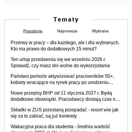
Tematy
Popularne
Najnowsze
Wybrane
Przerwy w pracy – dla każdego, ale i dla wybranych.
Kto ma prawo do dodatkowych 15 minut?
Ten urlop przedawnia się we wrześniu 2026 r.
Sprawdź, czy masz dni wolne do wykorzystania
Państwo pomoże aktywizować pracowników 50+,
kobiety wracające na rynek pracy po urodzeniu
dzieci, osoby przewlekle chore i osoby
Nowe przepisy BHP od 11 stycznia 2027 r. Będą
neuroatypowe. Powstanie Fundusz na rzecz
dodatkowe obowiązki. Pracodawcy dostają czas na
Inkluzywności w Zatrudnianiu?
przygotowanie się do zmian
Składki w ZUS przestaną przepadać - resort wie jak
się za to zabrać, są już konkrety
Wakacyjna praca dla studenta - średnia wartość