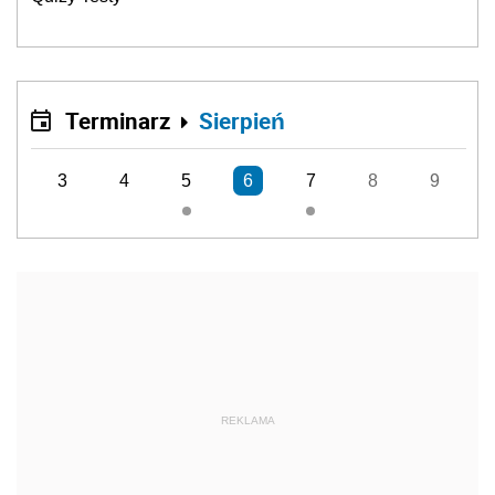
Terminarz
Sierpień
3
4
5
6
7
8
9
REKLAMA