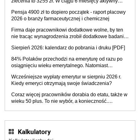
zlecenia to 3255 zł. W ciągu 6 miesięcy aktywny
freelancer-student zarabia ponad 10,7 tys. zł
Pensja 4900 zł to dopiero początek - raport płacowy
2026 o branży farmaceutycznej i chemicznej
Firma daje pracownikowi dodatkowe wolne, by ten
nie tracąc wynagrodzenia zrobił dodatkowe badania.
Ten benefit się sprawdza
Sierpień 2026: kalendarz do pobrania i druku [PDF]
84% Polaków przechodzi na emeryturę od razu po
osiągnięciu wieku emerytalnego. Natomiast
pokolenie X musi pracować dłużej, ale czy jest w
Wcześniejsze wypłaty emerytur w sierpniu 2026 r.
stanie? Pracownicy 45+ to siła napędowa
Kiedy emeryci otrzymają swoje świadczenia?
gospodarki
Coraz więcej pracowników dorabia do etatu, także w
wieku 50 plus. To nie wybór, a konieczność.
Powodem są rosnące koszty życia
Kalkulatory