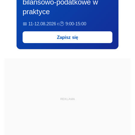
bilansowo-podatkowe w
praktyce
📅 11-12.08.2026 r.
🕐 9:00-15:00
Zapisz się
REKLAMA