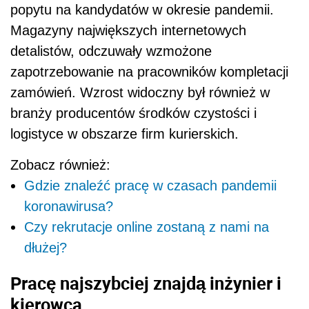
popytu na kandydat
ó
w w okresie pandemii.
Magazyny największych internetowych
detalist
ó
w, odczuwały wzmożone
zapotrzebowanie na pracownik
ó
w kompletacji
zam
ó
wień. Wzrost widoczny był r
ó
wnież w
branży producent
ó
w środk
ó
w czystości i
logistyce w obszarze firm kurierskich.
Zobacz również:
Gdzie znaleźć pracę w czasach pandemii
koronawirusa?
Czy rekrutacje online zostaną z nami na
dłużej?
Pracę najszybciej znajdą inżynier i
kierowca