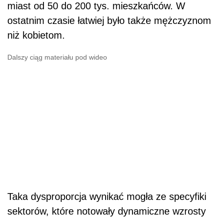
miast od 50 do 200 tys. mieszkańc
ó
w. W
ostatnim czasie łatwiej było także mężczyznom
niż kobietom.
Dalszy ciąg materiału pod wideo
Taka dysproporcja wynikać mogła ze specyfiki
sektor
ó
w, kt
ó
re notowały dynamiczne wzrosty