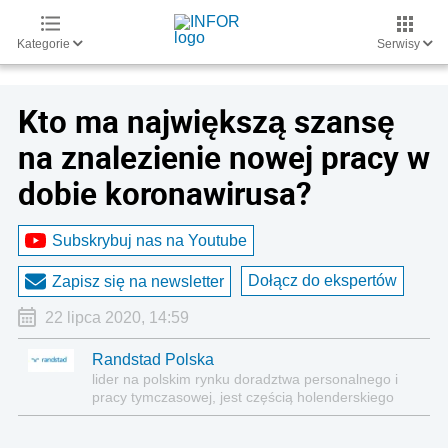
Kategorie
Serwisy
Kto ma największą szansę
na znalezienie nowej pracy w
dobie koronawirusa?
Subskrybuj nas na Youtube
Dołącz do ekspertów
Zapisz się na newsletter
22 lipca 2020, 14:59
Randstad Polska
lider na polskim rynku doradztwa personalnego i
pracy tymczasowej, jest częścią holenderskiego
Randstad N.V.