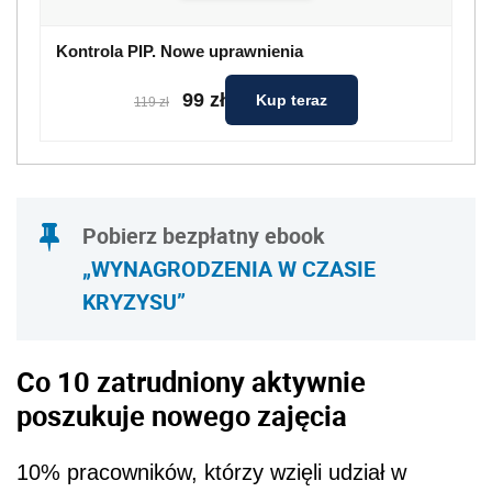
Kontrola PIP. Nowe uprawnienia
99 zł
Kup teraz
119 zł
Pobierz bezpłatny ebook
„WYNAGRODZENIA W CZASIE
KRYZYSU”
Co 10 zatrudniony aktywnie
poszukuje nowego zaję
cia
10% pracownik
ó
w, kt
ó
rzy wzięli udział w