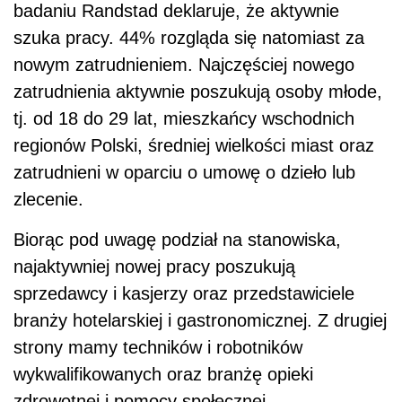
badaniu Randstad deklaruje, że aktywnie
szuka pracy. 44% rozgląda się natomiast za
nowym zatrudnieniem. Najczęściej nowego
zatrudnienia aktywnie poszukują osoby młode,
tj. od 18 do 29 lat, mieszkańcy wschodnich
region
ó
w Polski, średniej wielkości miast oraz
zatrudnieni w oparciu o umowę o dzieło lub
zlecenie.
Bior
ąc pod uwagę podział na stanowiska,
najaktywniej nowej pracy poszukują
sprzedawcy i kasjerzy oraz przedstawiciele
branży hotelarskiej i gastronomicznej. Z drugiej
strony mamy technik
ó
w i robotnik
ó
w
wykwalifikowanych oraz branżę opieki
zdrowotnej i pomocy społecznej.