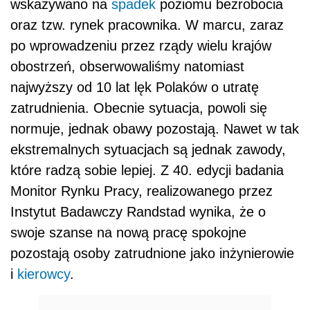
wskazywano na
spadek
poziomu bezrobocia
oraz tzw. rynek pracownika. W marcu, zaraz
po wprowadzeniu przez rządy wielu kraj
ó
w
obostrzeń, obserwowaliśmy natomiast
najwyższy od 10 lat lęk Polak
ó
w o utratę
zatrudnienia. Obecnie sytuacja, powoli się
normuje, jednak obawy pozostają. Nawet w tak
ekstremalnych sytuacjach są jednak zawody,
kt
ó
re radzą sobie lepiej. Z 40. edycji badania
Monitor Rynku Pracy, realizowanego przez
Instytut Badawczy Randstad wynika, że o
swoje szanse na nową pracę spokojne
pozostają osoby zatrudnione jako inżynierowie
i
kierowcy
.