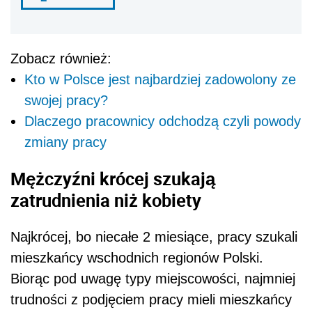
Zobacz również:
Kto w Polsce jest najbardziej zadowolony ze
swojej pracy?
Dlaczego pracownicy odchodzą czyli powody
zmiany pracy
Mężczyźni kr
ó
cej szukają
zatrudnienia niż kobiety
Najkr
ó
cej, bo niecałe 2 miesiące, pracy szukali
mieszkańcy wschodnich region
ó
w Polski.
Biorąc pod uwagę typy miejscowości, najmniej
trudności z podjęciem pracy mieli mieszkańcy