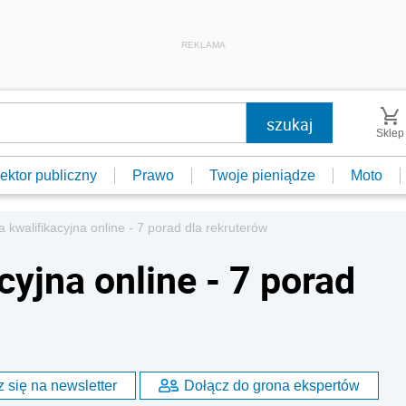
REKLAMA
Sklep
ektor publiczny
Prawo
Twoje pieniądze
Moto
kwalifikacyjna online - 7 porad dla rekruterów
yjna online - 7 porad
 się na newsletter
Dołącz do grona ekspertów