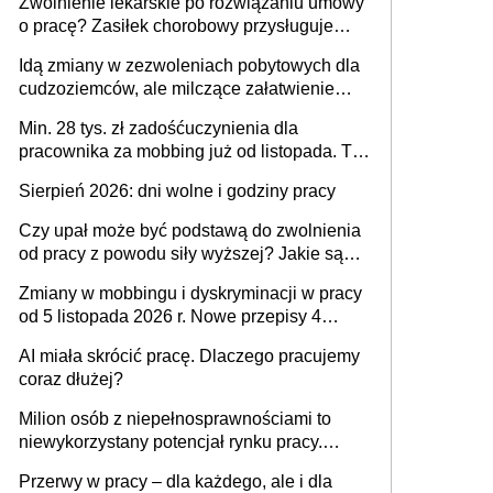
Zwolnienie lekarskie po rozwiązaniu umowy
o pracę? Zasiłek chorobowy przysługuje
tylko w przypadku zachorowania w ciągu 14
Idą zmiany w zezwoleniach pobytowych dla
dni od ustania stosunku pracy
cudzoziemców, ale milczące załatwienie
spraw przewidziano tylko dla wybranych
Min. 28 tys. zł zadośćuczynienia dla
pracownika za mobbing już od listopada. To
także nieuzasadniona krytyka i izolowanie z
Sierpień 2026: dni wolne i godziny pracy
zespołu
Czy upał może być podstawą do zwolnienia
od pracy z powodu siły wyższej? Jakie są
obowiązki pracodawcy
Zmiany w mobbingu i dyskryminacji w pracy
od 5 listopada 2026 r. Nowe przepisy 4
sierpnia zostały ogłoszone w Dzienniku
AI miała skrócić pracę. Dlaczego pracujemy
Ustaw
coraz dłużej?
Milion osób z niepełnosprawnościami to
niewykorzystany potencjał rynku pracy.
Problemem nie jest brak kandydatów,
Przerwy w pracy – dla każdego, ale i dla
dofinansowań czy refundacji, ale bariery po