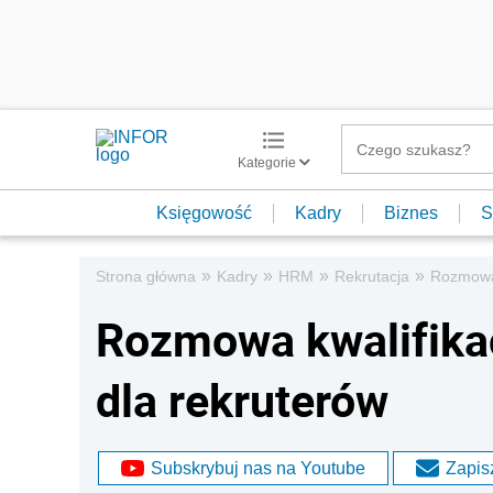
Kategorie
Księgowość
Kadry
Biznes
S
»
»
»
»
Strona główna
Kadry
HRM
Rekrutacja
Rozmowa 
Rozmowa kwalifikac
dla rekruterów
Subskrybuj nas na Youtube
Zapisz