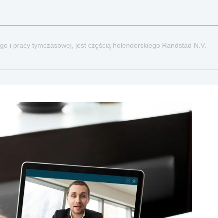
go i pracy tymczasowej, jest częścią holenderskiego Randstad N.V.