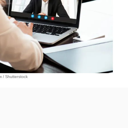
w
/
Shutterstock