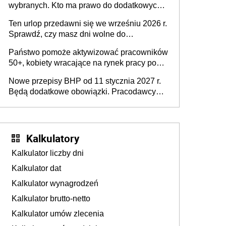
wybranych. Kto ma prawo do dodatkowych
stronie systemu i świadomości
15 minut?
pracodawców [WYWIAD]
Ten urlop przedawni się we wrześniu 2026 r.
Sprawdź, czy masz dni wolne do
wykorzystania
Państwo pomoże aktywizować pracowników
50+, kobiety wracające na rynek pracy po
urodzeniu dzieci, osoby przewlekle chore i
Nowe przepisy BHP od 11 stycznia 2027 r.
osoby neuroatypowe. Powstanie Fundusz
Będą dodatkowe obowiązki. Pracodawcy
na rzecz Inkluzywności w Zatrudnianiu?
dostają czas na przygotowanie się do zmian
Kalkulatory
Kalkulator liczby dni
Kalkulator dat
Kalkulator wynagrodzeń
Kalkulator brutto-netto
Kalkulator umów zlecenia