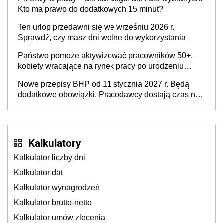
refundacji, ale bariery po stronie systemu i
Kto ma prawo do dodatkowych 15 minut?
świadomości pracodawców [WYWIAD]
Ten urlop przedawni się we wrześniu 2026 r.
Sprawdź, czy masz dni wolne do wykorzystania
Państwo pomoże aktywizować pracowników 50+,
kobiety wracające na rynek pracy po urodzeniu
dzieci, osoby przewlekle chore i osoby
Nowe przepisy BHP od 11 stycznia 2027 r. Będą
neuroatypowe. Powstanie Fundusz na rzecz
dodatkowe obowiązki. Pracodawcy dostają czas na
Inkluzywności w Zatrudnianiu?
przygotowanie się do zmian
Kalkulatory
Kalkulator liczby dni
Kalkulator dat
Kalkulator wynagrodzeń
Kalkulator brutto-netto
Kalkulator umów zlecenia