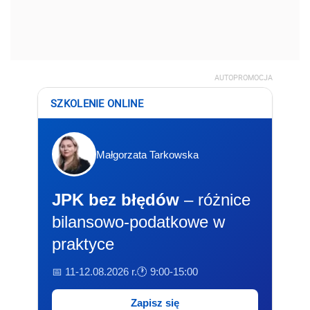
AUTOPROMOCJA
SZKOLENIE ONLINE
Małgorzata Tarkowska
JPK bez błędów
– różnice
bilansowo-podatkowe w
praktyce
📅 11-12.08.2026 r.
🕐 9:00-15:00
Zapisz się