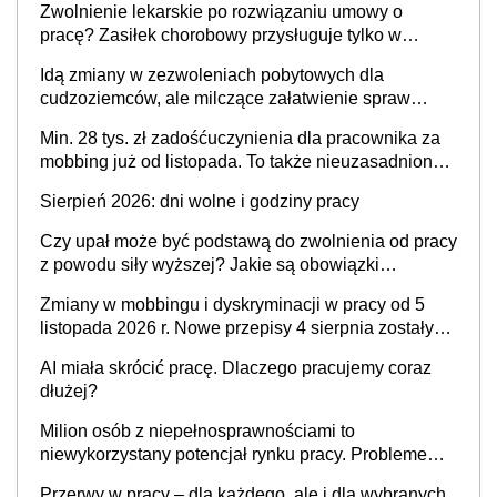
Zwolnienie lekarskie po rozwiązaniu umowy o
pracę? Zasiłek chorobowy przysługuje tylko w
przypadku zachorowania w ciągu 14 dni od ustania
Idą zmiany w zezwoleniach pobytowych dla
stosunku pracy
cudzoziemców, ale milczące załatwienie spraw
przewidziano tylko dla wybranych
Min. 28 tys. zł zadośćuczynienia dla pracownika za
mobbing już od listopada. To także nieuzasadniona
krytyka i izolowanie z zespołu
Sierpień 2026: dni wolne i godziny pracy
Czy upał może być podstawą do zwolnienia od pracy
z powodu siły wyższej? Jakie są obowiązki
pracodawcy
Zmiany w mobbingu i dyskryminacji w pracy od 5
listopada 2026 r. Nowe przepisy 4 sierpnia zostały
ogłoszone w Dzienniku Ustaw
AI miała skrócić pracę. Dlaczego pracujemy coraz
dłużej?
Milion osób z niepełnosprawnościami to
niewykorzystany potencjał rynku pracy. Problemem
nie jest brak kandydatów, dofinansowań czy
Przerwy w pracy – dla każdego, ale i dla wybranych.