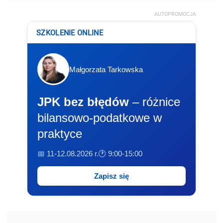
AUTOPROMOCJA
SZKOLENIE ONLINE
Małgorzata Tarkowska
JPK bez błędów
– różnice
bilansowo-podatkowe w
praktyce
📅 11-12.08.2026 r.
🕐 9:00-15:00
Zapisz się