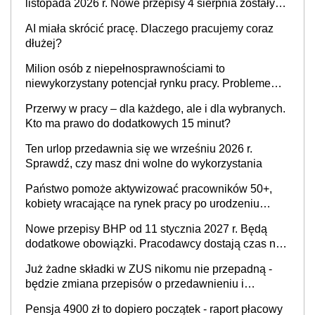
listopada 2026 r. Nowe przepisy 4 sierpnia zostały
ogłoszone w Dzienniku Ustaw
AI miała skrócić pracę. Dlaczego pracujemy coraz
dłużej?
Milion osób z niepełnosprawnościami to
niewykorzystany potencjał rynku pracy. Problemem
nie jest brak kandydatów, dofinansowań czy
Przerwy w pracy – dla każdego, ale i dla wybranych.
refundacji, ale bariery po stronie systemu i
Kto ma prawo do dodatkowych 15 minut?
świadomości pracodawców [WYWIAD]
Ten urlop przedawnia się we wrześniu 2026 r.
Sprawdź, czy masz dni wolne do wykorzystania
Państwo pomoże aktywizować pracowników 50+,
kobiety wracające na rynek pracy po urodzeniu
dzieci, osoby przewlekle chore i osoby
Nowe przepisy BHP od 11 stycznia 2027 r. Będą
neuroatypowe. Powstanie Fundusz na rzecz
dodatkowe obowiązki. Pracodawcy dostają czas na
Inkluzywności w Zatrudnianiu?
przygotowanie się do zmian
Już żadne składki w ZUS nikomu nie przepadną -
będzie zmiana przepisów o przedawnieniu i
niepodleganiu ubezpieczeniom społecznym
Pensja 4900 zł to dopiero początek - raport płacowy