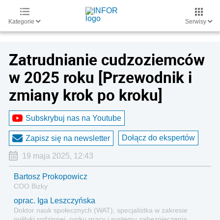
Kategorie
Serwisy
Zatrudnianie cudzoziemców
w 2025 roku [Przewodnik i
zmiany krok po kroku]
Subskrybuj nas na Youtube
Dołącz do ekspertów
Zapisz się na newsletter
19 maja 2025, 12:43
Bartosz Prokopowicz
COO Bizky
oprac. Iga Leszczyńska
Doktor nauk społecznych (WAT), specjalistka w zakresie
polityki rodzinnej, rynku pracy i systemu zabezpieczenia