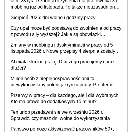
Min. 28 tys. zł zadośćuczynienia dla pracownika za
mobbing już od listopada. To także nieuzasadniona
krytyka i izolowanie z zespołu
Sierpień 2026: dni wolne i godziny pracy
Czy upał może być podstawą do zwolnienia od pracy
z powodu siły wyższej? Jakie są obowiązki
pracodawcy
Zmiany w mobbingu i dyskryminacji w pracy od 5
listopada 2026 r. Nowe przepisy 4 sierpnia zostały
ogłoszone w Dzienniku Ustaw
AI miała skrócić pracę. Dlaczego pracujemy coraz
dłużej?
Milion osób z niepełnosprawnościami to
niewykorzystany potencjał rynku pracy. Problemem
nie jest brak kandydatów, dofinansowań czy
Przerwy w pracy – dla każdego, ale i dla wybranych.
refundacji, ale bariery po stronie systemu i
Kto ma prawo do dodatkowych 15 minut?
świadomości pracodawców [WYWIAD]
Ten urlop przedawni się we wrześniu 2026 r.
Sprawdź, czy masz dni wolne do wykorzystania
Państwo pomoże aktywizować pracowników 50+,