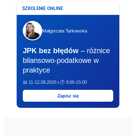
SZKOLENIE ONLINE
Małgorzata Tarkowska
JPK bez błędów
– różnice
bilansowo-podatkowe w
praktyce
📅 11-12.08.2026 r.
🕐 9:00-15:00
Zapisz się