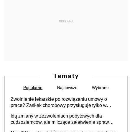
REKLAMA
Tematy
Popularne
Najnowsze
Wybrane
Zwolnienie lekarskie po rozwiązaniu umowy o
pracę? Zasiłek chorobowy przysługuje tylko w
przypadku zachorowania w ciągu 14 dni od ustania
Idą zmiany w zezwoleniach pobytowych dla
stosunku pracy
cudzoziemców, ale milczące załatwienie spraw
przewidziano tylko dla wybranych