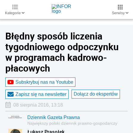
Kategorie
Serwisy
Błędny sposób liczenia
tygodniowego odpoczynku
w programach kadrowo-
płacowych
Subskrybuj nas na Youtube
Dołącz do ekspertów
Zapisz się na newsletter
08 sierpnia 2016, 13:18
Dziennik Gazeta Prawna
Największy polski dziennik prawno-gospodarczy
Łukasz Prasołek