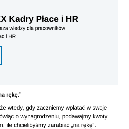
 Kadry Płace i HR
za wiedzy dla pracowników
ac i HR
a rękę.”
kże wtedy, gdy zaczniemy wplatać w swoje
Mówiąc o wynagrodzeniu, podawajmy kwoty
m, ile chcielibyśmy zarabiać „na rękę”.