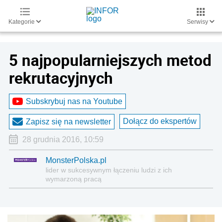
Kategorie
Serwisy
5 najpopularniejszych metod
rekrutacyjnych
Subskrybuj nas na Youtube
Dołącz do ekspertów
Zapisz się na newsletter
28 grudnia 2016, 10:59
MonsterPolska.pl
lider w sukcesywnym łączeniu ludzi z ich
wymarzoną pracą