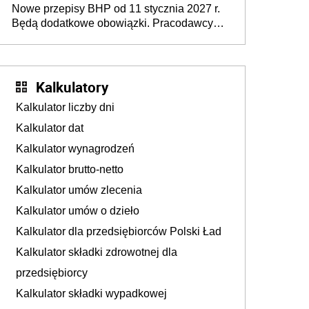
Nowe przepisy BHP od 11 stycznia 2027 r.
osoby neuroatypowe. Powstanie Fundusz
Będą dodatkowe obowiązki. Pracodawcy
na rzecz Inkluzywności w Zatrudnianiu?
dostają czas na przygotowanie się do zmian
Kalkulatory
Kalkulator liczby dni
Kalkulator dat
Kalkulator wynagrodzeń
Kalkulator brutto-netto
Kalkulator umów zlecenia
Kalkulator umów o dzieło
Kalkulator dla przedsiębiorców Polski Ład
Kalkulator składki zdrowotnej dla
przedsiębiorcy
Kalkulator składki wypadkowej