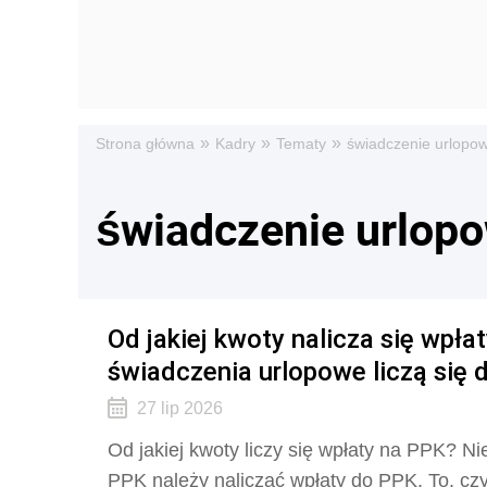
»
»
»
Strona główna
Kadry
Tematy
świadczenie urlopo
świadczenie urlop
Od jakiej kwoty nalicza się wpł
świadczenia urlopowe liczą się
27 lip 2026
Od jakiej kwoty liczy się wpłaty na PPK? N
PPK należy naliczać wpłaty do PPK. To, cz