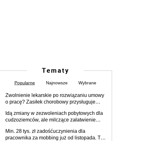
Tematy
Popularne
Najnowsze
Wybrane
Zwolnienie lekarskie po rozwiązaniu umowy
o pracę? Zasiłek chorobowy przysługuje
tylko w przypadku zachorowania w ciągu 14
Idą zmiany w zezwoleniach pobytowych dla
dni od ustania stosunku pracy
cudzoziemców, ale milczące załatwienie
spraw przewidziano tylko dla wybranych
Min. 28 tys. zł zadośćuczynienia dla
pracownika za mobbing już od listopada. To