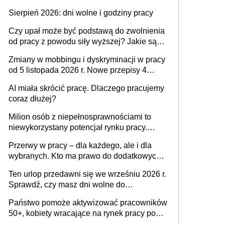
także nieuzasadniona krytyka i izolowanie z
Sierpień 2026: dni wolne i godziny pracy
zespołu
Czy upał może być podstawą do zwolnienia
od pracy z powodu siły wyższej? Jakie są
obowiązki pracodawcy
Zmiany w mobbingu i dyskryminacji w pracy
od 5 listopada 2026 r. Nowe przepisy 4
sierpnia zostały ogłoszone w Dzienniku
AI miała skrócić pracę. Dlaczego pracujemy
Ustaw
coraz dłużej?
Milion osób z niepełnosprawnościami to
niewykorzystany potencjał rynku pracy.
Problemem nie jest brak kandydatów,
Przerwy w pracy – dla każdego, ale i dla
dofinansowań czy refundacji, ale bariery po
wybranych. Kto ma prawo do dodatkowych
stronie systemu i świadomości
15 minut?
pracodawców [WYWIAD]
Ten urlop przedawni się we wrześniu 2026 r.
Sprawdź, czy masz dni wolne do
wykorzystania
Państwo pomoże aktywizować pracowników
50+, kobiety wracające na rynek pracy po
urodzeniu dzieci, osoby przewlekle chore i