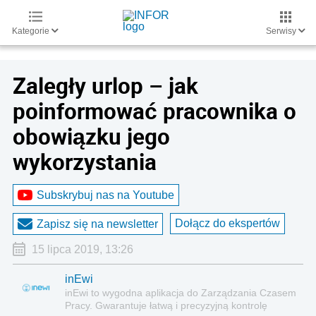
Kategorie
Serwisy
Zaległy urlop – jak
poinformować pracownika o
obowiązku jego
wykorzystania
Subskrybuj nas na Youtube
Dołącz do ekspertów
Zapisz się na newsletter
15 lipca 2019, 13:26
inEwi
inEwi to wygodna aplikacja do Zarządzania Czasem
Pracy. Gwarantuje łatwą i precyzyjną kontrolę