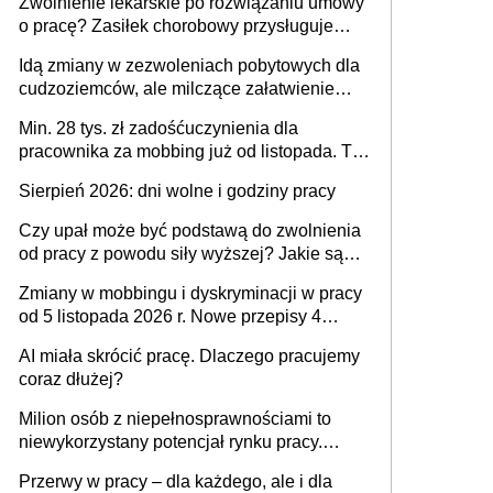
Zwolnienie lekarskie po rozwiązaniu umowy
o pracę? Zasiłek chorobowy przysługuje
tylko w przypadku zachorowania w ciągu 14
Idą zmiany w zezwoleniach pobytowych dla
dni od ustania stosunku pracy
cudzoziemców, ale milczące załatwienie
spraw przewidziano tylko dla wybranych
Min. 28 tys. zł zadośćuczynienia dla
pracownika za mobbing już od listopada. To
także nieuzasadniona krytyka i izolowanie z
Sierpień 2026: dni wolne i godziny pracy
zespołu
Czy upał może być podstawą do zwolnienia
od pracy z powodu siły wyższej? Jakie są
obowiązki pracodawcy
Zmiany w mobbingu i dyskryminacji w pracy
od 5 listopada 2026 r. Nowe przepisy 4
sierpnia zostały ogłoszone w Dzienniku
AI miała skrócić pracę. Dlaczego pracujemy
Ustaw
coraz dłużej?
Milion osób z niepełnosprawnościami to
niewykorzystany potencjał rynku pracy.
Problemem nie jest brak kandydatów,
Przerwy w pracy – dla każdego, ale i dla
dofinansowań czy refundacji, ale bariery po