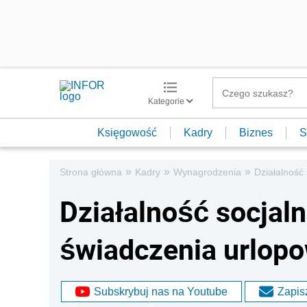
Kategorie
Księgowość
Kadry
Biznes
S
»
»
»
Strona główna
Kadry
Wynagrodzenia
Działalność 
Działalność socjal
świadczenia urlopo
Subskrybuj nas na Youtube
Zapisz