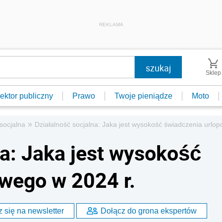
REKLAMA
Sklep
ektor publiczny
Prawo
Twoje pieniądze
Moto
»
socjalna
Działalność socjalna: Jaka jest wysokość świadczenia urlo
na: Jaka jest wysokość
wego w 2024 r.
 się na newsletter
Dołącz do grona ekspertów