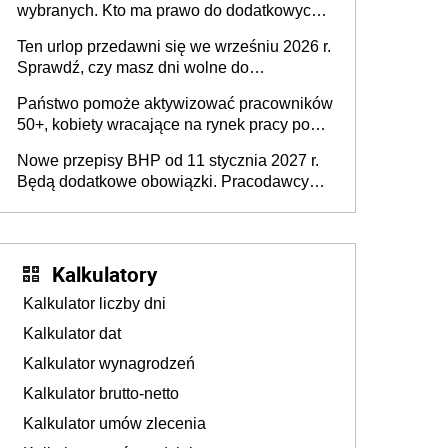
wybranych. Kto ma prawo do dodatkowych
stronie systemu i świadomości
15 minut?
pracodawców [WYWIAD]
Ten urlop przedawni się we wrześniu 2026 r.
Sprawdź, czy masz dni wolne do
wykorzystania
Państwo pomoże aktywizować pracowników
50+, kobiety wracające na rynek pracy po
urodzeniu dzieci, osoby przewlekle chore i
Nowe przepisy BHP od 11 stycznia 2027 r.
osoby neuroatypowe. Powstanie Fundusz
Będą dodatkowe obowiązki. Pracodawcy
na rzecz Inkluzywności w Zatrudnianiu?
dostają czas na przygotowanie się do zmian
Kalkulatory
Kalkulator liczby dni
Kalkulator dat
Kalkulator wynagrodzeń
Kalkulator brutto-netto
Kalkulator umów zlecenia