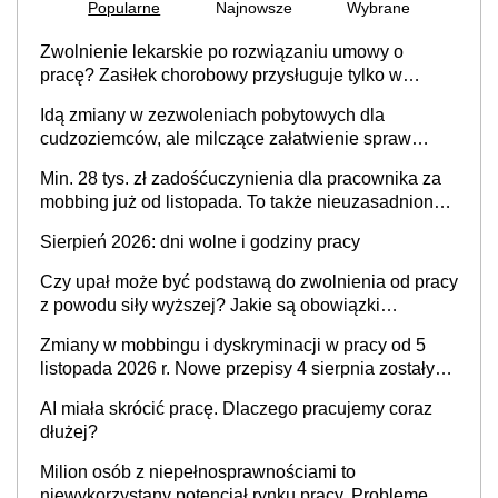
Popularne
Najnowsze
Wybrane
Zwolnienie lekarskie po rozwiązaniu umowy o
pracę? Zasiłek chorobowy przysługuje tylko w
przypadku zachorowania w ciągu 14 dni od ustania
Idą zmiany w zezwoleniach pobytowych dla
stosunku pracy
cudzoziemców, ale milczące załatwienie spraw
przewidziano tylko dla wybranych
Min. 28 tys. zł zadośćuczynienia dla pracownika za
mobbing już od listopada. To także nieuzasadniona
krytyka i izolowanie z zespołu
Sierpień 2026: dni wolne i godziny pracy
Czy upał może być podstawą do zwolnienia od pracy
z powodu siły wyższej? Jakie są obowiązki
pracodawcy
Zmiany w mobbingu i dyskryminacji w pracy od 5
listopada 2026 r. Nowe przepisy 4 sierpnia zostały
ogłoszone w Dzienniku Ustaw
AI miała skrócić pracę. Dlaczego pracujemy coraz
dłużej?
Milion osób z niepełnosprawnościami to
niewykorzystany potencjał rynku pracy. Problemem