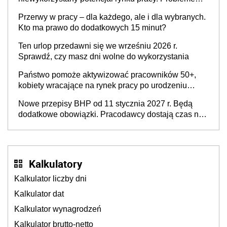
nie jest brak kandydatów, dofinansowań czy
Przerwy w pracy – dla każdego, ale i dla wybranych.
refundacji, ale bariery po stronie systemu i
Kto ma prawo do dodatkowych 15 minut?
świadomości pracodawców [WYWIAD]
Ten urlop przedawni się we wrześniu 2026 r.
Sprawdź, czy masz dni wolne do wykorzystania
Państwo pomoże aktywizować pracowników 50+,
kobiety wracające na rynek pracy po urodzeniu
dzieci, osoby przewlekle chore i osoby
Nowe przepisy BHP od 11 stycznia 2027 r. Będą
neuroatypowe. Powstanie Fundusz na rzecz
dodatkowe obowiązki. Pracodawcy dostają czas na
Inkluzywności w Zatrudnianiu?
przygotowanie się do zmian
Kalkulatory
Kalkulator liczby dni
Kalkulator dat
Kalkulator wynagrodzeń
Kalkulator brutto-netto