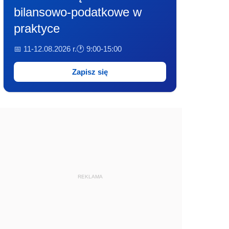
bilansowo-podatkowe w
praktyce
📅 11-12.08.2026 r.
🕐 9:00-15:00
Zapisz się
REKLAMA