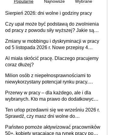
Popularne
Najnowsze
Wybrane
Sierpień 2026: dni wolne i godziny pracy
Czy upał może być podstawą do zwolnienia
od pracy z powodu siły wyższej? Jakie są
obowiązki pracodawcy
Zmiany w mobbingu i dyskryminacji w pracy
od 5 listopada 2026 r. Nowe przepisy 4
sierpnia zostały ogłoszone w Dzienniku
AI miała skrócić pracę. Dlaczego pracujemy
Ustaw
coraz dłużej?
Milion osób z niepełnosprawnościami to
niewykorzystany potencjał rynku pracy.
Problemem nie jest brak kandydatów,
Przerwy w pracy – dla każdego, ale i dla
dofinansowań czy refundacji, ale bariery po
wybranych. Kto ma prawo do dodatkowych
stronie systemu i świadomości
15 minut?
pracodawców [WYWIAD]
Ten urlop przedawni się we wrześniu 2026 r.
Sprawdź, czy masz dni wolne do
wykorzystania
Państwo pomoże aktywizować pracowników
50+, kobiety wracające na rynek pracy po