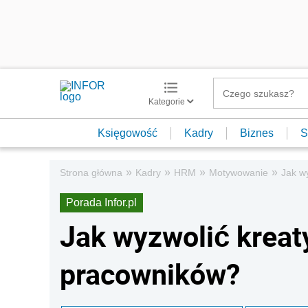
Kategorie
Księgowość
Kadry
Biznes
S
»
»
»
»
Strona główna
Kadry
HRM
Motywowanie
Jak w
Porada Infor.pl
Jak wyzwolić krea
pracowników?