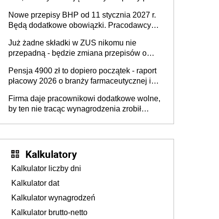
urodzeniu dzieci, osoby przewlekle chore i
Nowe przepisy BHP od 11 stycznia 2027 r.
osoby neuroatypowe. Powstanie Fundusz
Będą dodatkowe obowiązki. Pracodawcy
na rzecz Inkluzywności w Zatrudnianiu?
dostają czas na przygotowanie się do zmian
Już żadne składki w ZUS nikomu nie
przepadną - będzie zmiana przepisów o
przedawnieniu i niepodleganiu
Pensja 4900 zł to dopiero początek - raport
ubezpieczeniom społecznym
płacowy 2026 o branży farmaceutycznej i
chemicznej
Firma daje pracownikowi dodatkowe wolne,
by ten nie tracąc wynagrodzenia zrobił
dodatkowe badania. Ten benefit się
sprawdza
Kalkulatory
Kalkulator liczby dni
Kalkulator dat
Kalkulator wynagrodzeń
Kalkulator brutto-netto