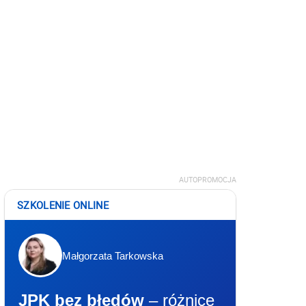
AUTOPROMOCJA
SZKOLENIE ONLINE
Małgorzata Tarkowska
JPK bez błędów
– różnice