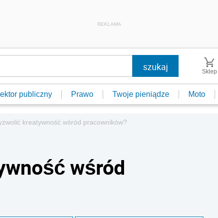
REKLAMA
Sklep
ektor publiczny
Prawo
Twoje pieniądze
Moto
yzwolić kreatywność wśród pracowników?
tywność wśród