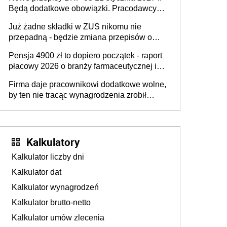
osoby neuroatypowe. Powstanie Fundusz
Będą dodatkowe obowiązki. Pracodawcy
na rzecz Inkluzywności w Zatrudnianiu?
dostają czas na przygotowanie się do zmian
Już żadne składki w ZUS nikomu nie
przepadną - będzie zmiana przepisów o
przedawnieniu i niepodleganiu
Pensja 4900 zł to dopiero początek - raport
ubezpieczeniom społecznym
płacowy 2026 o branży farmaceutycznej i
chemicznej
Firma daje pracownikowi dodatkowe wolne,
by ten nie tracąc wynagrodzenia zrobił
dodatkowe badania. Ten benefit się
sprawdza
Kalkulatory
Kalkulator liczby dni
Kalkulator dat
Kalkulator wynagrodzeń
Kalkulator brutto-netto
Kalkulator umów zlecenia