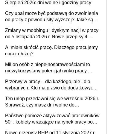
Sierpień 2026: dni wolne i godziny pracy
Czy upał może być podstawą do zwolnienia
od pracy z powodu siły wyższej? Jakie są
obowiązki pracodawcy
Zmiany w mobbingu i dyskryminacji w pracy
od 5 listopada 2026 r. Nowe przepisy 4
sierpnia zostały ogłoszone w Dzienniku
AI miała skrócić pracę. Dlaczego pracujemy
Ustaw
coraz dłużej?
Milion osób z niepełnosprawnościami to
niewykorzystany potencjał rynku pracy.
Problemem nie jest brak kandydatów,
Przerwy w pracy – dla każdego, ale i dla
dofinansowań czy refundacji, ale bariery po
wybranych. Kto ma prawo do dodatkowych
stronie systemu i świadomości
15 minut?
pracodawców [WYWIAD]
Ten urlop przedawni się we wrześniu 2026 r.
Sprawdź, czy masz dni wolne do
wykorzystania
Państwo pomoże aktywizować pracowników
50+, kobiety wracające na rynek pracy po
urodzeniu dzieci, osoby przewlekle chore i
Nowe przepisy BHP od 11 stycznia 2027 r.