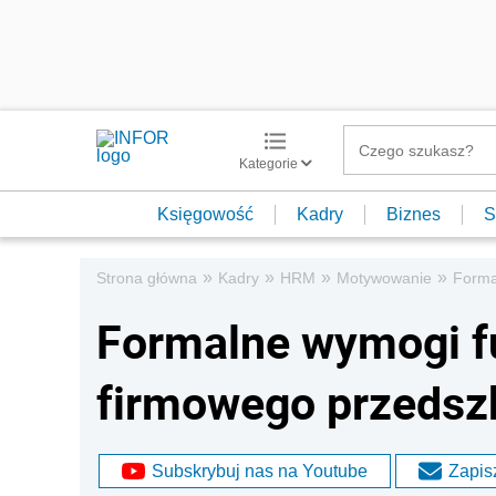
Kategorie
Księgowość
Kadry
Biznes
S
»
»
»
»
Strona główna
Kadry
HRM
Motywowanie
Forma
Formalne wymogi f
firmowego przedsz
Subskrybuj nas na Youtube
Zapisz