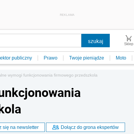
REKLAMA
Sklep
ektor publiczny
Prawo
Twoje pieniądze
Moto
lne wymogi funkcjonowania firmowego przedszkola
unkcjonowania
kola
 się na newsletter
Dołącz do grona ekspertów