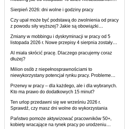
krytyka i izolowanie z zespołu
Sierpień 2026: dni wolne i godziny pracy
Czy upał może być podstawą do zwolnienia od pracy
z powodu siły wyższej? Jakie są obowiązki
pracodawcy
Zmiany w mobbingu i dyskryminacji w pracy od 5
listopada 2026 r. Nowe przepisy 4 sierpnia zostały
ogłoszone w Dzienniku Ustaw
AI miała skrócić pracę. Dlaczego pracujemy coraz
dłużej?
Milion osób z niepełnosprawnościami to
niewykorzystany potencjał rynku pracy. Problemem
nie jest brak kandydatów, dofinansowań czy
Przerwy w pracy – dla każdego, ale i dla wybranych.
refundacji, ale bariery po stronie systemu i
Kto ma prawo do dodatkowych 15 minut?
świadomości pracodawców [WYWIAD]
Ten urlop przedawni się we wrześniu 2026 r.
Sprawdź, czy masz dni wolne do wykorzystania
Państwo pomoże aktywizować pracowników 50+,
kobiety wracające na rynek pracy po urodzeniu