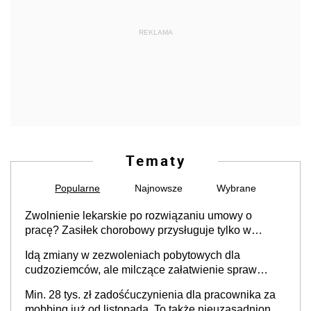
REKLAMA
Tematy
Popularne
Najnowsze
Wybrane
Zwolnienie lekarskie po rozwiązaniu umowy o
pracę? Zasiłek chorobowy przysługuje tylko w
przypadku zachorowania w ciągu 14 dni od ustania
Idą zmiany w zezwoleniach pobytowych dla
stosunku pracy
cudzoziemców, ale milczące załatwienie spraw
przewidziano tylko dla wybranych
Min. 28 tys. zł zadośćuczynienia dla pracownika za
mobbing już od listopada. To także nieuzasadniona