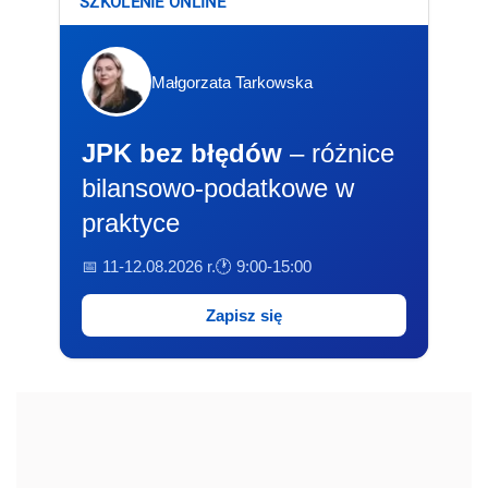
SZKOLENIE ONLINE
Małgorzata Tarkowska
JPK bez błędów
– różnice
bilansowo-podatkowe w
praktyce
📅 11-12.08.2026 r.
🕐 9:00-15:00
Zapisz się