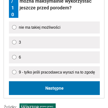
/
można maksymalnie wykorzystać
1
jeszcze przed porodem?
0
nie ma takiej możliwości
3
6
9 - tylko jeśli pracodawca wyrazi na to zgodę
Następne
Źródło: