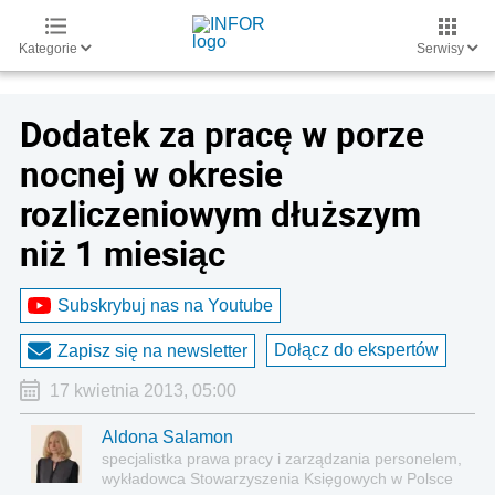
Kategorie
Serwisy
Dodatek za pracę w porze
nocnej w okresie
rozliczeniowym dłuższym
niż 1 miesiąc
Subskrybuj nas na Youtube
Dołącz do ekspertów
Zapisz się na newsletter
17 kwietnia 2013, 05:00
Aldona Salamon
specjalistka prawa pracy i zarządzania personelem,
wykładowca Stowarzyszenia Księgowych w Polsce