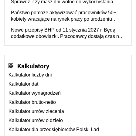
Sprawdź, czy masz dni wolne do wykorzystania
Państwo pomoże aktywizować pracowników 50+,
kobiety wracające na rynek pracy po urodzeniu
dzieci, osoby przewlekle chore i osoby
Nowe przepisy BHP od 11 stycznia 2027 r. Będą
neuroatypowe. Powstanie Fundusz na rzecz
dodatkowe obowiązki. Pracodawcy dostają czas na
Inkluzywności w Zatrudnianiu?
przygotowanie się do zmian
Kalkulatory
Kalkulator liczby dni
Kalkulator dat
Kalkulator wynagrodzeń
Kalkulator brutto-netto
Kalkulator umów zlecenia
Kalkulator umów o dzieło
Kalkulator dla przedsiębiorców Polski Ład