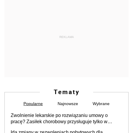
REKLAMA
Tematy
Popularne
Najnowsze
Wybrane
Zwolnienie lekarskie po rozwiązaniu umowy o
pracę? Zasiłek chorobowy przysługuje tylko w
przypadku zachorowania w ciągu 14 dni od ustania
Idą zmiany w zezwoleniach pobytowych dla