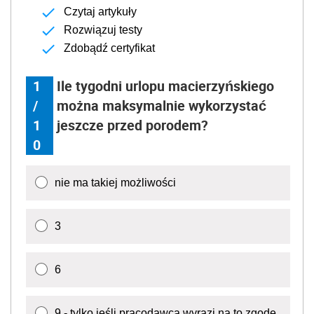
Czytaj artykuły
Rozwiązuj testy
Zdobądź certyfikat
1
Ile tygodni urlopu macierzyńskiego
/
można maksymalnie wykorzystać
1
jeszcze przed porodem?
0
nie ma takiej możliwości
3
6
9 - tylko jeśli pracodawca wyrazi na to zgodę