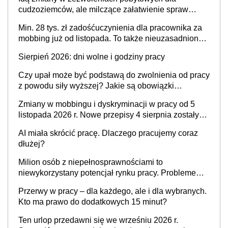
stosunku pracy
cudzoziemców, ale milczące załatwienie spraw
przewidziano tylko dla wybranych
Min. 28 tys. zł zadośćuczynienia dla pracownika za
mobbing już od listopada. To także nieuzasadniona
krytyka i izolowanie z zespołu
Sierpień 2026: dni wolne i godziny pracy
Czy upał może być podstawą do zwolnienia od pracy
z powodu siły wyższej? Jakie są obowiązki
pracodawcy
Zmiany w mobbingu i dyskryminacji w pracy od 5
listopada 2026 r. Nowe przepisy 4 sierpnia zostały
ogłoszone w Dzienniku Ustaw
AI miała skrócić pracę. Dlaczego pracujemy coraz
dłużej?
Milion osób z niepełnosprawnościami to
niewykorzystany potencjał rynku pracy. Problemem
nie jest brak kandydatów, dofinansowań czy
Przerwy w pracy – dla każdego, ale i dla wybranych.
refundacji, ale bariery po stronie systemu i
Kto ma prawo do dodatkowych 15 minut?
świadomości pracodawców [WYWIAD]
Ten urlop przedawni się we wrześniu 2026 r.