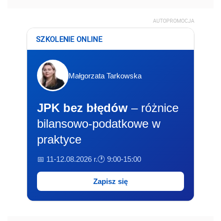
AUTOPROMOCJA
SZKOLENIE ONLINE
Małgorzata Tarkowska
JPK bez błędów
– różnice
bilansowo-podatkowe w
praktyce
📅 11-12.08.2026 r.
🕐 9:00-15:00
Zapisz się