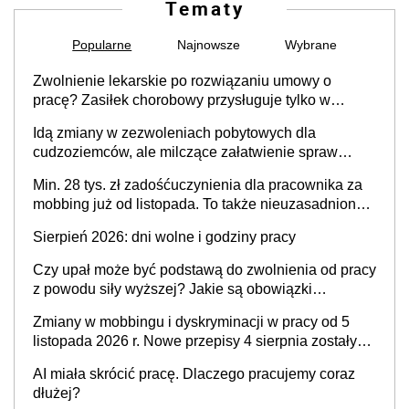
Tematy
Popularne
Najnowsze
Wybrane
Zwolnienie lekarskie po rozwiązaniu umowy o
pracę? Zasiłek chorobowy przysługuje tylko w
przypadku zachorowania w ciągu 14 dni od ustania
Idą zmiany w zezwoleniach pobytowych dla
stosunku pracy
cudzoziemców, ale milczące załatwienie spraw
przewidziano tylko dla wybranych
Min. 28 tys. zł zadośćuczynienia dla pracownika za
mobbing już od listopada. To także nieuzasadniona
krytyka i izolowanie z zespołu
Sierpień 2026: dni wolne i godziny pracy
Czy upał może być podstawą do zwolnienia od pracy
z powodu siły wyższej? Jakie są obowiązki
pracodawcy
Zmiany w mobbingu i dyskryminacji w pracy od 5
listopada 2026 r. Nowe przepisy 4 sierpnia zostały
ogłoszone w Dzienniku Ustaw
AI miała skrócić pracę. Dlaczego pracujemy coraz
dłużej?