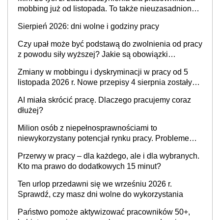
mobbing już od listopada. To także nieuzasadniona
krytyka i izolowanie z zespołu
Sierpień 2026: dni wolne i godziny pracy
Czy upał może być podstawą do zwolnienia od pracy
z powodu siły wyższej? Jakie są obowiązki
pracodawcy
Zmiany w mobbingu i dyskryminacji w pracy od 5
listopada 2026 r. Nowe przepisy 4 sierpnia zostały
ogłoszone w Dzienniku Ustaw
AI miała skrócić pracę. Dlaczego pracujemy coraz
dłużej?
Milion osób z niepełnosprawnościami to
niewykorzystany potencjał rynku pracy. Problemem
nie jest brak kandydatów, dofinansowań czy
Przerwy w pracy – dla każdego, ale i dla wybranych.
refundacji, ale bariery po stronie systemu i
Kto ma prawo do dodatkowych 15 minut?
świadomości pracodawców [WYWIAD]
Ten urlop przedawni się we wrześniu 2026 r.
Sprawdź, czy masz dni wolne do wykorzystania
Państwo pomoże aktywizować pracowników 50+,