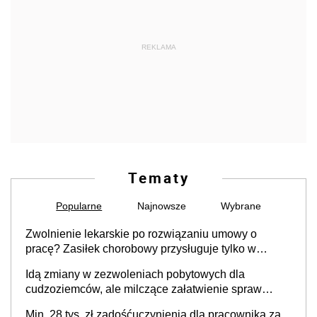
REKLAMA
Tematy
Popularne
Najnowsze
Wybrane
Zwolnienie lekarskie po rozwiązaniu umowy o
pracę? Zasiłek chorobowy przysługuje tylko w
przypadku zachorowania w ciągu 14 dni od ustania
Idą zmiany w zezwoleniach pobytowych dla
stosunku pracy
cudzoziemców, ale milczące załatwienie spraw
przewidziano tylko dla wybranych
Min. 28 tys. zł zadośćuczynienia dla pracownika za