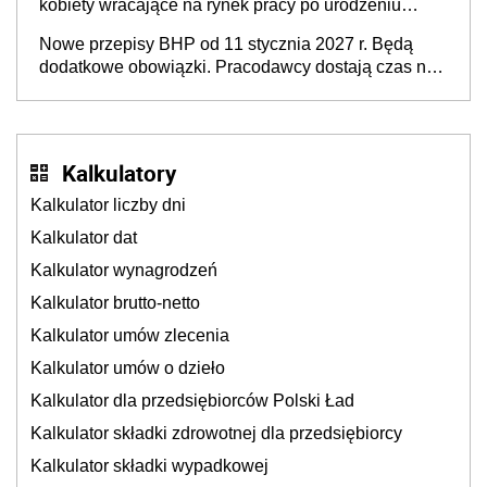
kobiety wracające na rynek pracy po urodzeniu
dzieci, osoby przewlekle chore i osoby
Nowe przepisy BHP od 11 stycznia 2027 r. Będą
neuroatypowe. Powstanie Fundusz na rzecz
dodatkowe obowiązki. Pracodawcy dostają czas na
Inkluzywności w Zatrudnianiu?
przygotowanie się do zmian
Kalkulatory
Kalkulator liczby dni
Kalkulator dat
Kalkulator wynagrodzeń
Kalkulator brutto-netto
Kalkulator umów zlecenia
Kalkulator umów o dzieło
Kalkulator dla przedsiębiorców Polski Ład
Kalkulator składki zdrowotnej dla przedsiębiorcy
Kalkulator składki wypadkowej