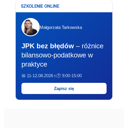
SZKOLENIE ONLINE
Małgorzata Tarkowska
JPK bez błędów
– różnice
bilansowo-podatkowe w
praktyce
📅 11-12.08.2026 r.
🕐 9:00-15:00
Zapisz się