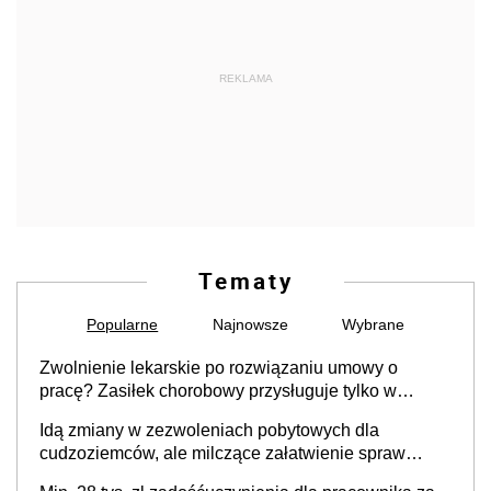
REKLAMA
Tematy
Popularne
Najnowsze
Wybrane
Zwolnienie lekarskie po rozwiązaniu umowy o
pracę? Zasiłek chorobowy przysługuje tylko w
przypadku zachorowania w ciągu 14 dni od ustania
Idą zmiany w zezwoleniach pobytowych dla
stosunku pracy
cudzoziemców, ale milczące załatwienie spraw
przewidziano tylko dla wybranych