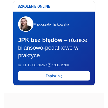
SZKOLENIE ONLINE
Małgorzata Tarkowska
JPK bez błędów
– różnice
bilansowo-podatkowe w
praktyce
📅 11-12.08.2026 r.
🕐 9:00-15:00
Zapisz się