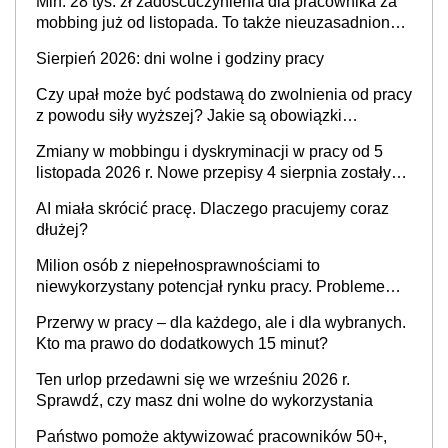
Min. 28 tys. zł zadośćuczynienia dla pracownika za
mobbing już od listopada. To także nieuzasadniona
krytyka i izolowanie z zespołu
Sierpień 2026: dni wolne i godziny pracy
Czy upał może być podstawą do zwolnienia od pracy
z powodu siły wyższej? Jakie są obowiązki
pracodawcy
Zmiany w mobbingu i dyskryminacji w pracy od 5
listopada 2026 r. Nowe przepisy 4 sierpnia zostały
ogłoszone w Dzienniku Ustaw
AI miała skrócić pracę. Dlaczego pracujemy coraz
dłużej?
Milion osób z niepełnosprawnościami to
niewykorzystany potencjał rynku pracy. Problemem
nie jest brak kandydatów, dofinansowań czy
Przerwy w pracy – dla każdego, ale i dla wybranych.
refundacji, ale bariery po stronie systemu i
Kto ma prawo do dodatkowych 15 minut?
świadomości pracodawców [WYWIAD]
Ten urlop przedawni się we wrześniu 2026 r.
Sprawdź, czy masz dni wolne do wykorzystania
Państwo pomoże aktywizować pracowników 50+,