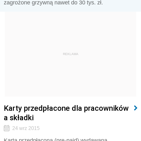
zagrożone grzywną nawet do 30 tys. zł.
REKLAMA
Karty przedpłacone dla pracowników
a składki
24 wrz 2015
Karta przedpłacona (pre-paid) wydawana