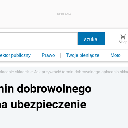
REKLAMA
Sklep
ektor publiczny
Prawo
Twoje pieniądze
Moto
»
łacanie składek
Jak przywrócić termin dobrowolnego opłacania skł
min dobrowolnego
na ubezpieczenie