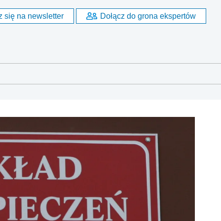
 się na newsletter
Dołącz do grona ekspertów