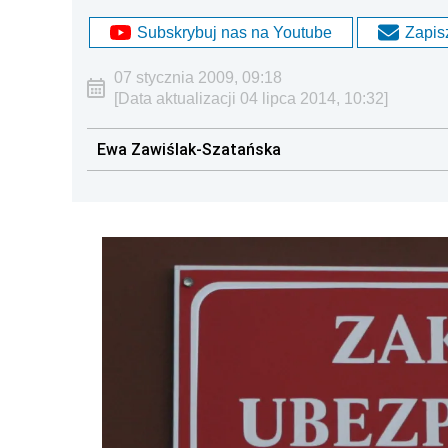
Subskrybuj nas na Youtube
Zapisz
07 stycznia 2009, 09:18
[Data aktualizacji 04 lipca 2014, 10:32]
Ewa Zawiślak-Szatańska