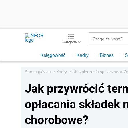
Kategorie
Księgowość
Kadry
Biznes
S
»
»
»
Strona główna
Kadry
Ubezpieczenia społeczne
Op
Jak przywrócić ter
opłacania składek 
chorobowe?