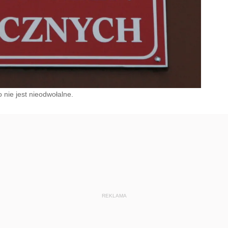
nie jest nieodwołalne.