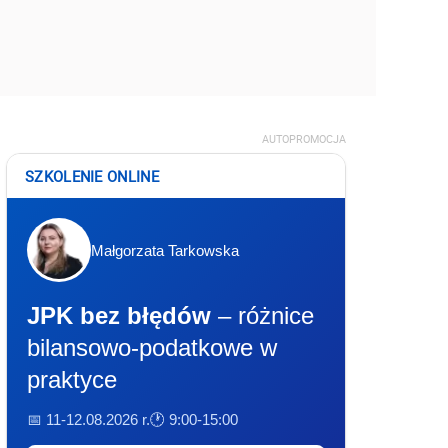
AUTOPROMOCJA
SZKOLENIE ONLINE
Małgorzata Tarkowska
JPK bez błędów
– różnice
bilansowo-podatkowe w
praktyce
📅 11-12.08.2026 r.
🕐 9:00-15:00