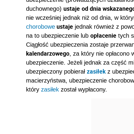
ustaje
od dnia wskazaneg
duchownego)
nie wcześniej jednak niż od dnia, w któr
ustaje
chorobowe
jednak również z po
opłacenie
na to ubezpieczenie lub
tych 
Ciągłość ubezpieczenia zostaje przerw
kalendarzowego
, za który nie opłacono 
ubezpieczenie. Jeżeli jednak za część m
zasiłek
ubezpieczony pobierał
z ubezpiec
macierzyństwa, ubezpieczenie chorobowe
który
zasiłek
został wypłacony.