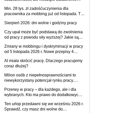
spraw przewidziano tylko dla wybranych
Min. 28 tys. zł zadośćuczynienia dla
pracownika za mobbing już od listopada. To
także nieuzasadniona krytyka i izolowanie z
Sierpień 2026: dni wolne i godziny pracy
zespołu
Czy upał może być podstawą do zwolnienia
od pracy z powodu siły wyższej? Jakie są
obowiązki pracodawcy
Zmiany w mobbingu i dyskryminacji w pracy
od 5 listopada 2026 r. Nowe przepisy 4
sierpnia zostały ogłoszone w Dzienniku
AI miała skrócić pracę. Dlaczego pracujemy
Ustaw
coraz dłużej?
Milion osób z niepełnosprawnościami to
niewykorzystany potencjał rynku pracy.
Problemem nie jest brak kandydatów,
Przerwy w pracy – dla każdego, ale i dla
dofinansowań czy refundacji, ale bariery po
wybranych. Kto ma prawo do dodatkowych
stronie systemu i świadomości
15 minut?
pracodawców [WYWIAD]
Ten urlop przedawni się we wrześniu 2026 r.
Sprawdź, czy masz dni wolne do