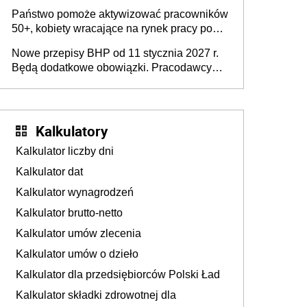
wykorzystania
Państwo pomoże aktywizować pracowników
50+, kobiety wracające na rynek pracy po
urodzeniu dzieci, osoby przewlekle chore i
Nowe przepisy BHP od 11 stycznia 2027 r.
osoby neuroatypowe. Powstanie Fundusz
Będą dodatkowe obowiązki. Pracodawcy
na rzecz Inkluzywności w Zatrudnianiu?
dostają czas na przygotowanie się do zmian
Kalkulatory
Kalkulator liczby dni
Kalkulator dat
Kalkulator wynagrodzeń
Kalkulator brutto-netto
Kalkulator umów zlecenia
Kalkulator umów o dzieło
Kalkulator dla przedsiębiorców Polski Ład
Kalkulator składki zdrowotnej dla