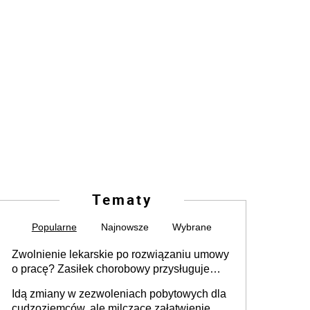
Tematy
Popularne
Najnowsze
Wybrane
Zwolnienie lekarskie po rozwiązaniu umowy
o pracę? Zasiłek chorobowy przysługuje
tylko w przypadku zachorowania w ciągu 14
Idą zmiany w zezwoleniach pobytowych dla
dni od ustania stosunku pracy
cudzoziemców, ale milczące załatwienie