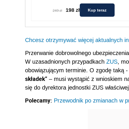
198 zł
Kup teraz
249 zł
Chcesz otrzymywać więcej aktualnych inf
Przerwanie dobrowolnego ubezpieczen
W uzasadnionych przypadkach
ZUS
, mo
obowiązującym terminie. O zgodę taką 
składek”
– musi wystąpić z wnioskiem n
się do dyrektora jednostki ZUS właściwej
Polecamy:
Przewodnik po zmianach w pr