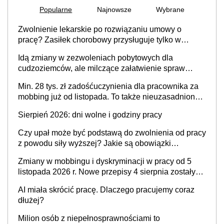
Popularne
Najnowsze
Wybrane
Zwolnienie lekarskie po rozwiązaniu umowy o
pracę? Zasiłek chorobowy przysługuje tylko w
przypadku zachorowania w ciągu 14 dni od ustania
Idą zmiany w zezwoleniach pobytowych dla
stosunku pracy
cudzoziemców, ale milczące załatwienie spraw
przewidziano tylko dla wybranych
Min. 28 tys. zł zadośćuczynienia dla pracownika za
mobbing już od listopada. To także nieuzasadniona
krytyka i izolowanie z zespołu
Sierpień 2026: dni wolne i godziny pracy
Czy upał może być podstawą do zwolnienia od pracy
z powodu siły wyższej? Jakie są obowiązki
pracodawcy
Zmiany w mobbingu i dyskryminacji w pracy od 5
listopada 2026 r. Nowe przepisy 4 sierpnia zostały
ogłoszone w Dzienniku Ustaw
AI miała skrócić pracę. Dlaczego pracujemy coraz
dłużej?
Milion osób z niepełnosprawnościami to