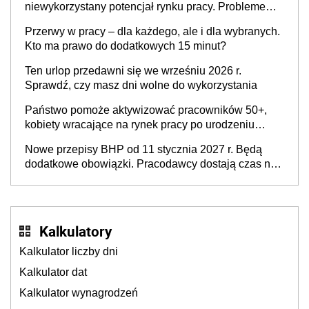
niewykorzystany potencjał rynku pracy. Problemem
nie jest brak kandydatów, dofinansowań czy
Przerwy w pracy – dla każdego, ale i dla wybranych.
refundacji, ale bariery po stronie systemu i
Kto ma prawo do dodatkowych 15 minut?
świadomości pracodawców [WYWIAD]
Ten urlop przedawni się we wrześniu 2026 r.
Sprawdź, czy masz dni wolne do wykorzystania
Państwo pomoże aktywizować pracowników 50+,
kobiety wracające na rynek pracy po urodzeniu
dzieci, osoby przewlekle chore i osoby
Nowe przepisy BHP od 11 stycznia 2027 r. Będą
neuroatypowe. Powstanie Fundusz na rzecz
dodatkowe obowiązki. Pracodawcy dostają czas na
Inkluzywności w Zatrudnianiu?
przygotowanie się do zmian
Kalkulatory
Kalkulator liczby dni
Kalkulator dat
Kalkulator wynagrodzeń