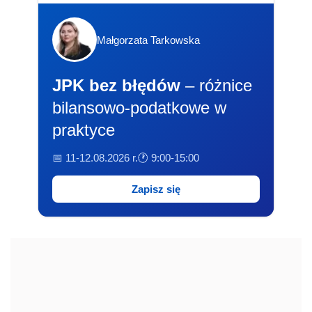
Małgorzata Tarkowska
JPK bez błędów
– różnice
bilansowo-podatkowe w
praktyce
📅 11-12.08.2026 r.
🕐 9:00-15:00
Zapisz się