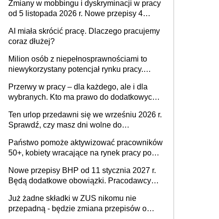
Zmiany w mobbingu i dyskryminacji w pracy
od 5 listopada 2026 r. Nowe przepisy 4
sierpnia zostały ogłoszone w Dzienniku
AI miała skrócić pracę. Dlaczego pracujemy
Ustaw
coraz dłużej?
Milion osób z niepełnosprawnościami to
niewykorzystany potencjał rynku pracy.
Problemem nie jest brak kandydatów,
Przerwy w pracy – dla każdego, ale i dla
dofinansowań czy refundacji, ale bariery po
wybranych. Kto ma prawo do dodatkowych
stronie systemu i świadomości
15 minut?
pracodawców [WYWIAD]
Ten urlop przedawni się we wrześniu 2026 r.
Sprawdź, czy masz dni wolne do
wykorzystania
Państwo pomoże aktywizować pracowników
50+, kobiety wracające na rynek pracy po
urodzeniu dzieci, osoby przewlekle chore i
Nowe przepisy BHP od 11 stycznia 2027 r.
osoby neuroatypowe. Powstanie Fundusz
Będą dodatkowe obowiązki. Pracodawcy
na rzecz Inkluzywności w Zatrudnianiu?
dostają czas na przygotowanie się do zmian
Już żadne składki w ZUS nikomu nie
przepadną - będzie zmiana przepisów o
przedawnieniu i niepodleganiu