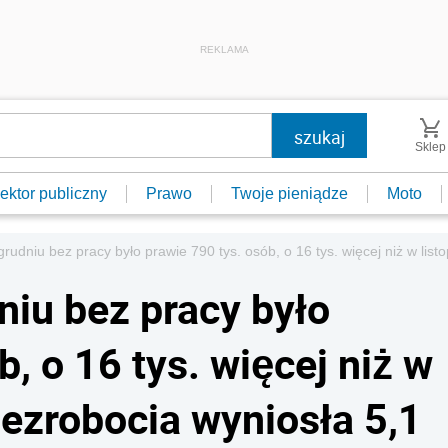
REKLAMA
Sklep
ektor publiczny
Prawo
Twoje pieniądze
Moto
rudniu bez pracy było prawie 790 tys. osób, o 16 tys. więcej niż w list
niu bez pracy było
, o 16 tys. więcej niż w
bezrobocia wyniosła 5,1