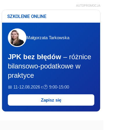
AUTOPROMOCJA
SZKOLENIE ONLINE
Małgorzata Tarkowska
JPK bez błędów
– różnice
bilansowo-podatkowe w
praktyce
📅 11-12.08.2026 r.
🕐 9:00-15:00
Zapisz się