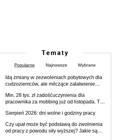
Tematy
Popularne
Najnowsze
Wybrane
Idą zmiany w zezwoleniach pobytowych dla
cudzoziemców, ale milczące załatwienie
spraw przewidziano tylko dla wybranych
Min. 28 tys. zł zadośćuczynienia dla
pracownika za mobbing już od listopada. To
także nieuzasadniona krytyka i izolowanie z
Sierpień 2026: dni wolne i godziny pracy
zespołu
Czy upał może być podstawą do zwolnienia
od pracy z powodu siły wyższej? Jakie są
obowiązki pracodawcy