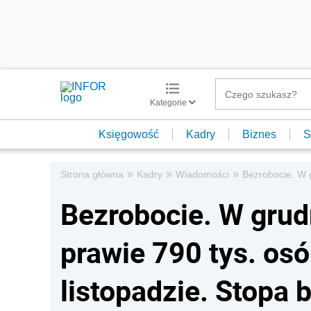
Kategorie
Księgowość
Kadry
Biznes
S
»
»
»
Strona główna
Kadry
Wiadomości
Bezrobocie. W g
Bezrobocie. W grud
prawie 790 tys. osób
listopadzie. Stopa 