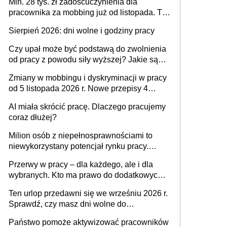
Min. 28 tys. zł zadośćuczynienia dla
pracownika za mobbing już od listopada. To
także nieuzasadniona krytyka i izolowanie z
Sierpień 2026: dni wolne i godziny pracy
zespołu
Czy upał może być podstawą do zwolnienia
od pracy z powodu siły wyższej? Jakie są
obowiązki pracodawcy
Zmiany w mobbingu i dyskryminacji w pracy
od 5 listopada 2026 r. Nowe przepisy 4
sierpnia zostały ogłoszone w Dzienniku
AI miała skrócić pracę. Dlaczego pracujemy
Ustaw
coraz dłużej?
Milion osób z niepełnosprawnościami to
niewykorzystany potencjał rynku pracy.
Problemem nie jest brak kandydatów,
Przerwy w pracy – dla każdego, ale i dla
dofinansowań czy refundacji, ale bariery po
wybranych. Kto ma prawo do dodatkowych
stronie systemu i świadomości
15 minut?
pracodawców [WYWIAD]
Ten urlop przedawni się we wrześniu 2026 r.
Sprawdź, czy masz dni wolne do
wykorzystania
Państwo pomoże aktywizować pracowników