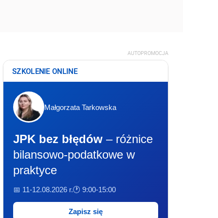
AUTOPROMOCJA
SZKOLENIE ONLINE
Małgorzata Tarkowska
JPK bez błędów
– różnice
bilansowo-podatkowe w
praktyce
📅 11-12.08.2026 r.
🕐 9:00-15:00
Zapisz się