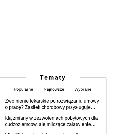
Tematy
Popularne
Najnowsze
Wybrane
Zwolnienie lekarskie po rozwiązaniu umowy
o pracę? Zasiłek chorobowy przysługuje
tylko w przypadku zachorowania w ciągu 14
Idą zmiany w zezwoleniach pobytowych dla
dni od ustania stosunku pracy
cudzoziemców, ale milczące załatwienie
spraw przewidziano tylko dla wybranych