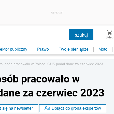
REKLAMA
Sklep
ektor publiczny
Prawo
Twoje pieniądze
Moto
ys. osób pracowało w Polsce. GUS podał dane za czerwiec 2023
osób pracowało w
dane za czerwiec 2023
 się na newsletter
Dołącz do grona ekspertów