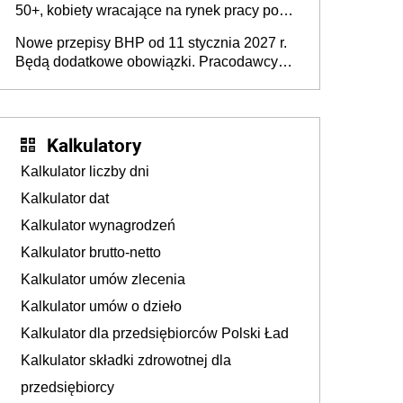
50+, kobiety wracające na rynek pracy po
urodzeniu dzieci, osoby przewlekle chore i
Nowe przepisy BHP od 11 stycznia 2027 r.
osoby neuroatypowe. Powstanie Fundusz
Będą dodatkowe obowiązki. Pracodawcy
na rzecz Inkluzywności w Zatrudnianiu?
dostają czas na przygotowanie się do zmian
Kalkulatory
Kalkulator liczby dni
Kalkulator dat
Kalkulator wynagrodzeń
Kalkulator brutto-netto
Kalkulator umów zlecenia
Kalkulator umów o dzieło
Kalkulator dla przedsiębiorców Polski Ład
Kalkulator składki zdrowotnej dla
przedsiębiorcy