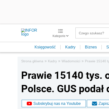
Kategorie
Księgowość
Kadry
Biznes
S
»
»
»
Strona główna
Kadry
Wiadomości
Prawie 15140 t
Prawie 15140 tys. 
Polsce. GUS podał 
Subskrybuj nas na Youtube
Zapisz