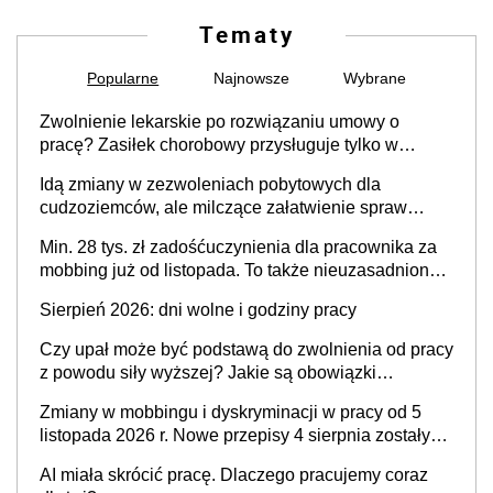
Tematy
Popularne
Najnowsze
Wybrane
Zwolnienie lekarskie po rozwiązaniu umowy o
pracę? Zasiłek chorobowy przysługuje tylko w
przypadku zachorowania w ciągu 14 dni od ustania
Idą zmiany w zezwoleniach pobytowych dla
stosunku pracy
cudzoziemców, ale milczące załatwienie spraw
przewidziano tylko dla wybranych
Min. 28 tys. zł zadośćuczynienia dla pracownika za
mobbing już od listopada. To także nieuzasadniona
krytyka i izolowanie z zespołu
Sierpień 2026: dni wolne i godziny pracy
Czy upał może być podstawą do zwolnienia od pracy
z powodu siły wyższej? Jakie są obowiązki
pracodawcy
Zmiany w mobbingu i dyskryminacji w pracy od 5
listopada 2026 r. Nowe przepisy 4 sierpnia zostały
ogłoszone w Dzienniku Ustaw
AI miała skrócić pracę. Dlaczego pracujemy coraz