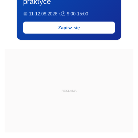
praktyce
📅 11-12.08.2026 r.
🕐 9:00-15:00
Zapisz się
REKLAMA