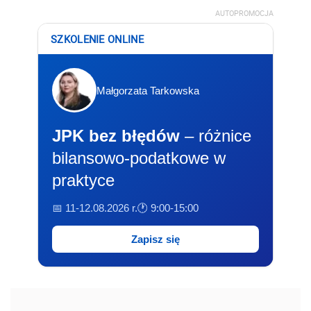
AUTOPROMOCJA
SZKOLENIE ONLINE
Małgorzata Tarkowska
JPK bez błędów
– różnice
bilansowo-podatkowe w
praktyce
📅 11-12.08.2026 r.
🕐 9:00-15:00
Zapisz się