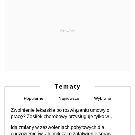
REKLAMA
Tematy
Popularne
Najnowsze
Wybrane
Zwolnienie lekarskie po rozwiązaniu umowy o
pracę? Zasiłek chorobowy przysługuje tylko w
przypadku zachorowania w ciągu 14 dni od ustania
Idą zmiany w zezwoleniach pobytowych dla
stosunku pracy
cudzoziemców, ale milczące załatwienie spraw