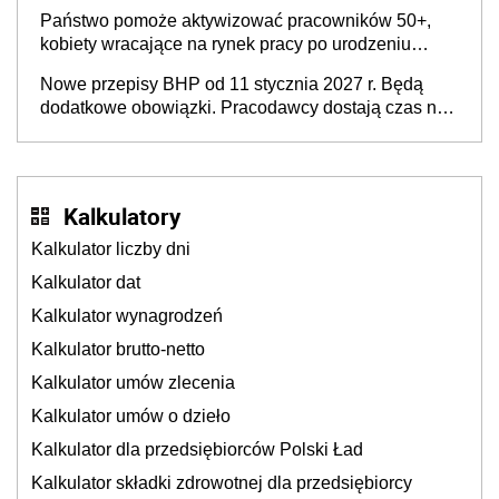
Państwo pomoże aktywizować pracowników 50+,
kobiety wracające na rynek pracy po urodzeniu
dzieci, osoby przewlekle chore i osoby
Nowe przepisy BHP od 11 stycznia 2027 r. Będą
neuroatypowe. Powstanie Fundusz na rzecz
dodatkowe obowiązki. Pracodawcy dostają czas na
Inkluzywności w Zatrudnianiu?
przygotowanie się do zmian
Kalkulatory
Kalkulator liczby dni
Kalkulator dat
Kalkulator wynagrodzeń
Kalkulator brutto-netto
Kalkulator umów zlecenia
Kalkulator umów o dzieło
Kalkulator dla przedsiębiorców Polski Ład
Kalkulator składki zdrowotnej dla przedsiębiorcy