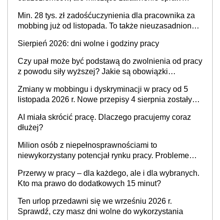
przewidziano tylko dla wybranych
Min. 28 tys. zł zadośćuczynienia dla pracownika za
mobbing już od listopada. To także nieuzasadniona
krytyka i izolowanie z zespołu
Sierpień 2026: dni wolne i godziny pracy
Czy upał może być podstawą do zwolnienia od pracy
z powodu siły wyższej? Jakie są obowiązki
pracodawcy
Zmiany w mobbingu i dyskryminacji w pracy od 5
listopada 2026 r. Nowe przepisy 4 sierpnia zostały
ogłoszone w Dzienniku Ustaw
AI miała skrócić pracę. Dlaczego pracujemy coraz
dłużej?
Milion osób z niepełnosprawnościami to
niewykorzystany potencjał rynku pracy. Problemem
nie jest brak kandydatów, dofinansowań czy
Przerwy w pracy – dla każdego, ale i dla wybranych.
refundacji, ale bariery po stronie systemu i
Kto ma prawo do dodatkowych 15 minut?
świadomości pracodawców [WYWIAD]
Ten urlop przedawni się we wrześniu 2026 r.
Sprawdź, czy masz dni wolne do wykorzystania