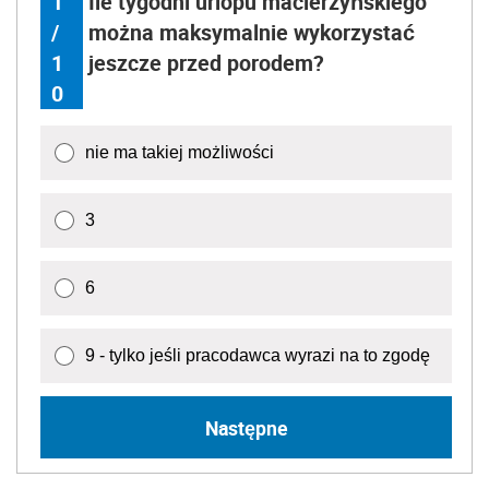
1
Ile tygodni urlopu macierzyńskiego
/
można maksymalnie wykorzystać
1
jeszcze przed porodem?
0
nie ma takiej możliwości
3
6
9 - tylko jeśli pracodawca wyrazi na to zgodę
Następne