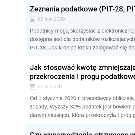
Zeznania podatkowe (PIT-28, PIT-
02 mar 2020
Podatnicy mogą skorzystać z elektronicznej 
dostępna jest dla podatników rozliczających
PIT-38. Jak krok po kroku zalogować się d
Jak stosować kwotę zmniejszaj
przekroczenia I progu podatkow
07 lut 2020
Od 1 stycznia 2020 r. pracodawcy obliczaj
zasady. Wyższy 32% podatek jest bowiem po
danym miesiącu, która przekroczyła I próg 
Czy wynagrodzenie otrzymane pr