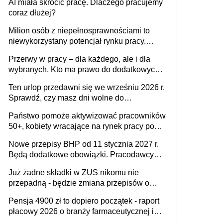
AI miała skrócić pracę. Dlaczego pracujemy
Ustaw
coraz dłużej?
Milion osób z niepełnosprawnościami to
niewykorzystany potencjał rynku pracy.
Problemem nie jest brak kandydatów,
Przerwy w pracy – dla każdego, ale i dla
dofinansowań czy refundacji, ale bariery po
wybranych. Kto ma prawo do dodatkowych
stronie systemu i świadomości
15 minut?
pracodawców [WYWIAD]
Ten urlop przedawni się we wrześniu 2026 r.
Sprawdź, czy masz dni wolne do
wykorzystania
Państwo pomoże aktywizować pracowników
50+, kobiety wracające na rynek pracy po
urodzeniu dzieci, osoby przewlekle chore i
Nowe przepisy BHP od 11 stycznia 2027 r.
osoby neuroatypowe. Powstanie Fundusz
Będą dodatkowe obowiązki. Pracodawcy
na rzecz Inkluzywności w Zatrudnianiu?
dostają czas na przygotowanie się do zmian
Już żadne składki w ZUS nikomu nie
przepadną - będzie zmiana przepisów o
przedawnieniu i niepodleganiu
Pensja 4900 zł to dopiero początek - raport
ubezpieczeniom społecznym
płacowy 2026 o branży farmaceutycznej i
chemicznej