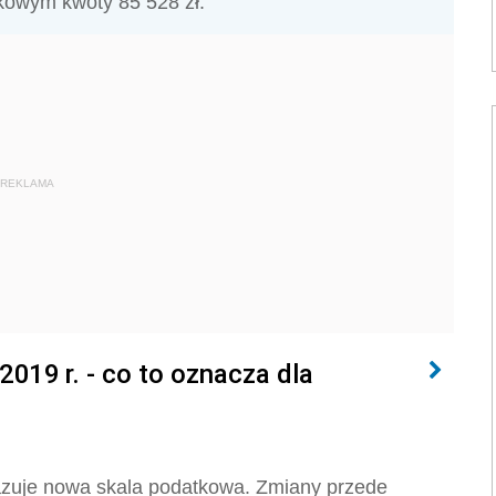
kowym kwoty 85 528 zł.
REKLAMA
019 r. - co to oznacza dla
ązuje nowa skala podatkowa. Zmiany przede