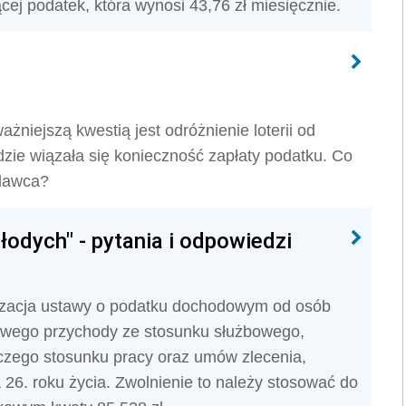
ej podatek, która wynosi 43,76 zł miesięcznie.
niejszą kwestią jest odróżnienie loterii od
zie wiązała się konieczność zapłaty podatku. Co
odawca?
odych" - pytania i odpowiedzi
lizacja ustawy o podatku dochodowym od osób
owego przychody ze stosunku służbowego,
lczego stosunku pracy oraz umów zlecenia,
26. roku życia. Zwolnienie to należy stosować do