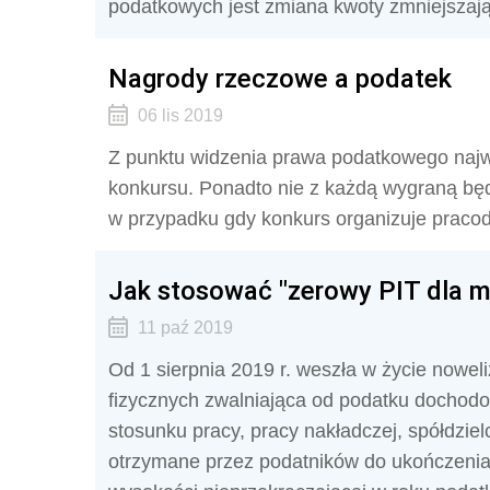
podatkowych jest zmiana kwoty zmniejszając
Nagrody rzeczowe a podatek
06 lis 2019
Z punktu widzenia prawa podatkowego najważ
konkursu. Ponadto nie z każdą wygraną będ
w przypadku gdy konkurs organizuje prac
Jak stosować "zerowy PIT dla mł
11 paź 2019
Od 1 sierpnia 2019 r. weszła w życie nowe
fizycznych zwalniająca od podatku dochod
stosunku pracy, pracy nakładczej, spółdzie
otrzymane przez podatników do ukończenia 