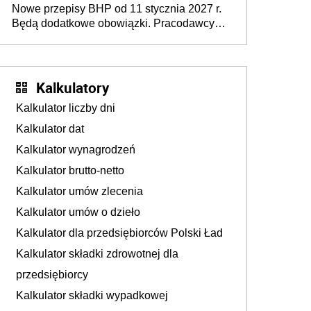
Nowe przepisy BHP od 11 stycznia 2027 r.
osoby neuroatypowe. Powstanie Fundusz
Będą dodatkowe obowiązki. Pracodawcy
na rzecz Inkluzywności w Zatrudnianiu?
dostają czas na przygotowanie się do zmian
Kalkulatory
Kalkulator liczby dni
Kalkulator dat
Kalkulator wynagrodzeń
Kalkulator brutto-netto
Kalkulator umów zlecenia
Kalkulator umów o dzieło
Kalkulator dla przedsiębiorców Polski Ład
Kalkulator składki zdrowotnej dla
przedsiębiorcy
Kalkulator składki wypadkowej