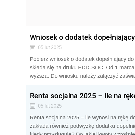
Wniosek o dodatek dopełniający 
05 lut 2025
Pobierz wniosek o dodatek dopełniający do 
składa się na druku EDD-SOC. Od 1 marca 
wyższa. Do wniosku należy załączyć zaświa
Renta socjalna 2025 – ile na rę
05 lut 2025
Renta socjalna 2025 – ile wynosi na rękę do
zakłada również podwyżkę dodatku dopełnia
kiedy przysługuje? Do jakiej kwoty wzrośnie 