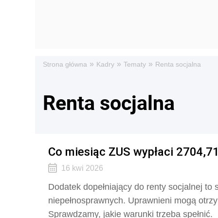
»
»
»
Strona główna
Kadry
Tematy
Renta socjalna
Renta socjalna
Co miesiąc ZUS wypłaci 2704,71
16 kwi 2026
Dodatek dopełniający do renty socjalnej to
niepełnosprawnych. Uprawnieni mogą otrzym
Sprawdzamy, jakie warunki trzeba spełnić.