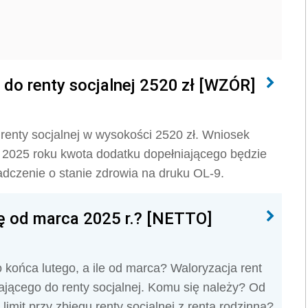
do renty socjalnej 2520 zł [WZÓR]
renty socjalnej w wysokości 2520 zł. Wniosek
2025 roku kwota dodatku dopełniającego będzie
dczenie o stanie zdrowia na druku OL-9.
kę od marca 2025 r.? [NETTO]
 końca lutego, a ile od marca? Waloryzacja rent
jącego do renty socjalnej. Komu się należy? Od
limit przy zbiegu renty socjalnej z rentą rodzinną?