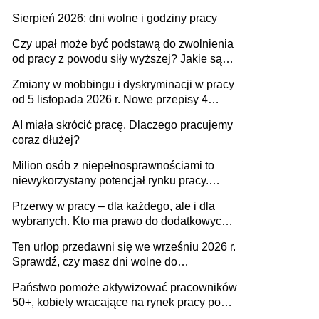
także nieuzasadniona krytyka i izolowanie z
Sierpień 2026: dni wolne i godziny pracy
zespołu
Czy upał może być podstawą do zwolnienia
od pracy z powodu siły wyższej? Jakie są
obowiązki pracodawcy
Zmiany w mobbingu i dyskryminacji w pracy
od 5 listopada 2026 r. Nowe przepisy 4
sierpnia zostały ogłoszone w Dzienniku
AI miała skrócić pracę. Dlaczego pracujemy
Ustaw
coraz dłużej?
Milion osób z niepełnosprawnościami to
niewykorzystany potencjał rynku pracy.
Problemem nie jest brak kandydatów,
Przerwy w pracy – dla każdego, ale i dla
dofinansowań czy refundacji, ale bariery po
wybranych. Kto ma prawo do dodatkowych
stronie systemu i świadomości
15 minut?
pracodawców [WYWIAD]
Ten urlop przedawni się we wrześniu 2026 r.
Sprawdź, czy masz dni wolne do
wykorzystania
Państwo pomoże aktywizować pracowników
50+, kobiety wracające na rynek pracy po
urodzeniu dzieci, osoby przewlekle chore i