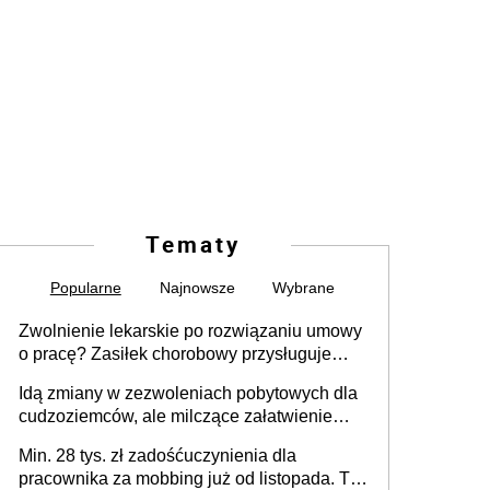
Tematy
Popularne
Najnowsze
Wybrane
Zwolnienie lekarskie po rozwiązaniu umowy
o pracę? Zasiłek chorobowy przysługuje
tylko w przypadku zachorowania w ciągu 14
Idą zmiany w zezwoleniach pobytowych dla
dni od ustania stosunku pracy
cudzoziemców, ale milczące załatwienie
spraw przewidziano tylko dla wybranych
Min. 28 tys. zł zadośćuczynienia dla
pracownika za mobbing już od listopada. To