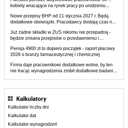
kobiety wracające na rynek pracy po urodzeniu
dzieci, osoby przewlekle chore i osoby
Nowe przepisy BHP od 11 stycznia 2027 r. Będą
neuroatypowe. Powstanie Fundusz na rzecz
dodatkowe obowiązki. Pracodawcy dostają czas na
Inkluzywności w Zatrudnianiu?
przygotowanie się do zmian
Już żadne składki w ZUS nikomu nie przepadną -
będzie zmiana przepisów o przedawnieniu i
niepodleganiu ubezpieczeniom społecznym
Pensja 4900 zł to dopiero początek - raport płacowy
2026 o branży farmaceutycznej i chemicznej
Firma daje pracownikowi dodatkowe wolne, by ten
nie tracąc wynagrodzenia zrobił dodatkowe badania.
Ten benefit się sprawdza
Kalkulatory
Kalkulator liczby dni
Kalkulator dat
Kalkulator wynagrodzeń