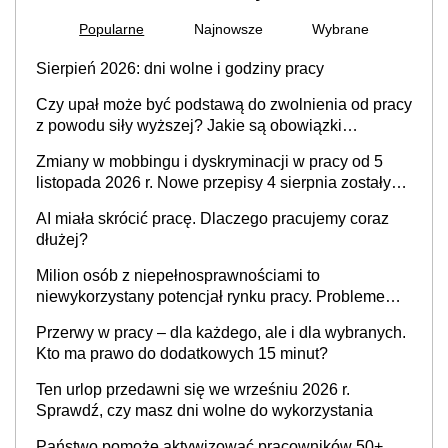
Popularne
Najnowsze
Wybrane
Sierpień 2026: dni wolne i godziny pracy
Czy upał może być podstawą do zwolnienia od pracy
z powodu siły wyższej? Jakie są obowiązki
pracodawcy
Zmiany w mobbingu i dyskryminacji w pracy od 5
listopada 2026 r. Nowe przepisy 4 sierpnia zostały
ogłoszone w Dzienniku Ustaw
AI miała skrócić pracę. Dlaczego pracujemy coraz
dłużej?
Milion osób z niepełnosprawnościami to
niewykorzystany potencjał rynku pracy. Problemem
nie jest brak kandydatów, dofinansowań czy
Przerwy w pracy – dla każdego, ale i dla wybranych.
refundacji, ale bariery po stronie systemu i
Kto ma prawo do dodatkowych 15 minut?
świadomości pracodawców [WYWIAD]
Ten urlop przedawni się we wrześniu 2026 r.
Sprawdź, czy masz dni wolne do wykorzystania
Państwo pomoże aktywizować pracowników 50+,