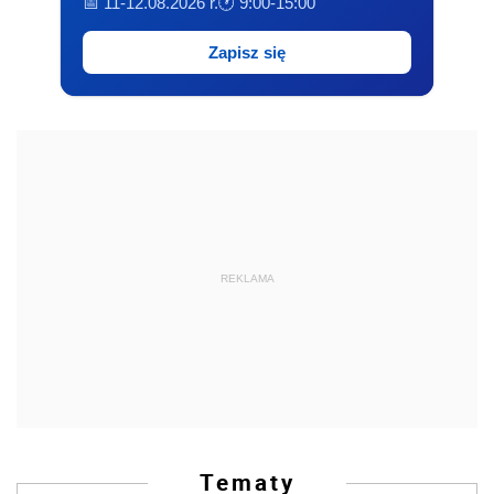
📅 11-12.08.2026 r.
🕐 9:00-15:00
Zapisz się
REKLAMA
Tematy