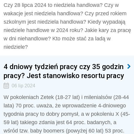
Czy 28 lipca 2024 to niedziela handlowa? Czy w
wakacje jest niedziela handlowa? Czy przed rokiem
szkolnym jest niedziela handlowa? Kiedy wypadają
niedziele handlowe w 2024 roku? Jakie kary za pracę
w dni niehandlowe? Kto może stać za ladą w
niedziele?
4 dniowy tydzień pracy czy 35 godzin
pracy? Jest stanowisko resortu pracy
06 lip 2024
W
pokoleniach
Zetek
(18-27 lat) i
milenialsów
(28-44
lata)
70 proc. uważa, że wprowadzenie 4-dniowego
tygodnia pracy to dobry pomysł, a w
pokoleniu
X
(45-
59 lat) takiego zdania jest
64 proc.
badanych, a
wśród tzw.
baby boomers
(powyżej 60 lat)
53 proc.