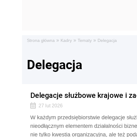
»
»
»
Strona główna
Kadry
Tematy
Delegacja
Delegacja
Delegacje służbowe krajowe i z
27 lut 2026
W każdym przedsiębiorstwie delegacje służ
nieodłącznym elementem działalności bizn
nie tylko kwestia organizacyjna, ale też p