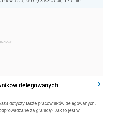
owie się, kto się zaszczepił, a kto nie.
REKLAMA
owników delegowanych
 ZUS dotyczy także pracowników delegowanych.
 odprowadzane za granicą? Jak to jest w