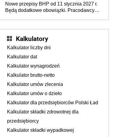
Nowe przepisy BHP od 11 stycznia 2027 r.
osoby neuroatypowe. Powstanie Fundusz
Będą dodatkowe obowiązki. Pracodawcy
na rzecz Inkluzywności w Zatrudnianiu?
dostają czas na przygotowanie się do zmian
Kalkulatory
Kalkulator liczby dni
Kalkulator dat
Kalkulator wynagrodzeń
Kalkulator brutto-netto
Kalkulator umów zlecenia
Kalkulator umów o dzieło
Kalkulator dla przedsiębiorców Polski Ład
Kalkulator składki zdrowotnej dla
przedsiębiorcy
Kalkulator składki wypadkowej