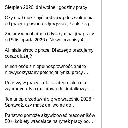
także nieuzasadniona krytyka i izolowanie z
Sierpień 2026: dni wolne i godziny pracy
zespołu
Czy upał może być podstawą do zwolnienia
od pracy z powodu siły wyższej? Jakie są
obowiązki pracodawcy
Zmiany w mobbingu i dyskryminacji w pracy
od 5 listopada 2026 r. Nowe przepisy 4
sierpnia zostały ogłoszone w Dzienniku
AI miała skrócić pracę. Dlaczego pracujemy
Ustaw
coraz dłużej?
Milion osób z niepełnosprawnościami to
niewykorzystany potencjał rynku pracy.
Problemem nie jest brak kandydatów,
Przerwy w pracy – dla każdego, ale i dla
dofinansowań czy refundacji, ale bariery po
wybranych. Kto ma prawo do dodatkowych
stronie systemu i świadomości
15 minut?
pracodawców [WYWIAD]
Ten urlop przedawni się we wrześniu 2026 r.
Sprawdź, czy masz dni wolne do
wykorzystania
Państwo pomoże aktywizować pracowników
50+, kobiety wracające na rynek pracy po
urodzeniu dzieci, osoby przewlekle chore i