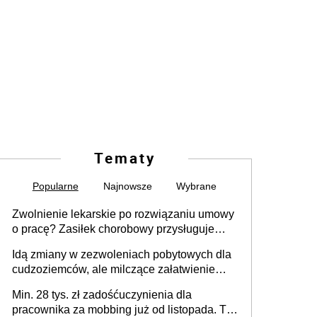
Tematy
Popularne
Najnowsze
Wybrane
Zwolnienie lekarskie po rozwiązaniu umowy
o pracę? Zasiłek chorobowy przysługuje
tylko w przypadku zachorowania w ciągu 14
Idą zmiany w zezwoleniach pobytowych dla
dni od ustania stosunku pracy
cudzoziemców, ale milczące załatwienie
spraw przewidziano tylko dla wybranych
Min. 28 tys. zł zadośćuczynienia dla
pracownika za mobbing już od listopada. To