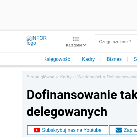
Kategorie
Księgowość
Kadry
Biznes
S
»
»
»
Strona główna
Kadry
Wiadomości
Dofinansowani
Dofinansowanie ta
delegowanych
Subskrybuj nas na Youtube
Zapisz