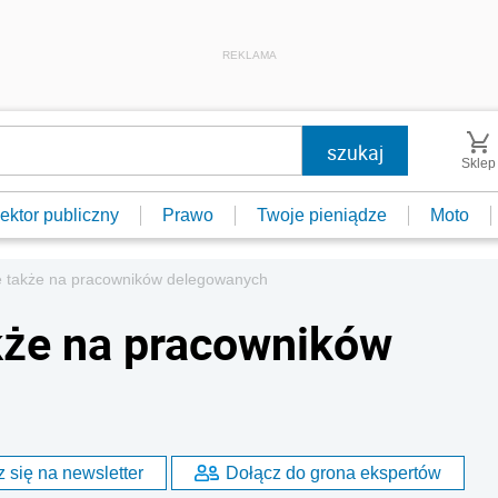
REKLAMA
Sklep
ektor publiczny
Prawo
Twoje pieniądze
Moto
e także na pracowników delegowanych
kże na pracowników
 się na newsletter
Dołącz do grona ekspertów