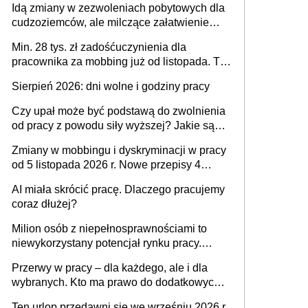
Idą zmiany w zezwoleniach pobytowych dla
dni od ustania stosunku pracy
cudzoziemców, ale milczące załatwienie
spraw przewidziano tylko dla wybranych
Min. 28 tys. zł zadośćuczynienia dla
pracownika za mobbing już od listopada. To
także nieuzasadniona krytyka i izolowanie z
Sierpień 2026: dni wolne i godziny pracy
zespołu
Czy upał może być podstawą do zwolnienia
od pracy z powodu siły wyższej? Jakie są
obowiązki pracodawcy
Zmiany w mobbingu i dyskryminacji w pracy
od 5 listopada 2026 r. Nowe przepisy 4
sierpnia zostały ogłoszone w Dzienniku
AI miała skrócić pracę. Dlaczego pracujemy
Ustaw
coraz dłużej?
Milion osób z niepełnosprawnościami to
niewykorzystany potencjał rynku pracy.
Problemem nie jest brak kandydatów,
Przerwy w pracy – dla każdego, ale i dla
dofinansowań czy refundacji, ale bariery po
wybranych. Kto ma prawo do dodatkowych
stronie systemu i świadomości
15 minut?
pracodawców [WYWIAD]
Ten urlop przedawni się we wrześniu 2026 r.