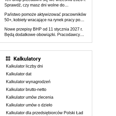
Sprawdź, czy masz dni wolne do
wykorzystania
Państwo pomoże aktywizować pracowników
50+, kobiety wracające na rynek pracy po
urodzeniu dzieci, osoby przewlekle chore i
Nowe przepisy BHP od 11 stycznia 2027 r.
osoby neuroatypowe. Powstanie Fundusz
Będą dodatkowe obowiązki. Pracodawcy
na rzecz Inkluzywności w Zatrudnianiu?
dostają czas na przygotowanie się do zmian
Kalkulatory
Kalkulator liczby dni
Kalkulator dat
Kalkulator wynagrodzeń
Kalkulator brutto-netto
Kalkulator umów zlecenia
Kalkulator umów o dzieło
Kalkulator dla przedsiębiorców Polski Ład