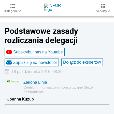
Kategorie
Serwisy
Podstawowe zasady
rozliczania delegacji
Subskrybuj nas na Youtube
Dołącz do ekspertów
Zapisz się na newsletter
18 października 2016, 08:30
Zielona Linia
Centrum Informacyjno-Konsultacyjne Służb
Zatrudnienia
Joanna Kuzub