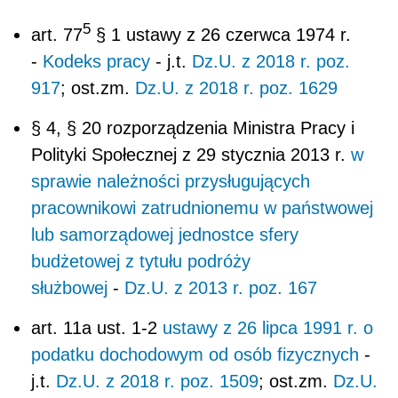
5
art. 77
§ 1 ustawy z 26 czerwca 1974 r.
-
Kodeks pracy
- j.t.
Dz.U. z 2018 r. poz.
917
; ost.zm.
Dz.U. z 2018 r. poz. 1629
§ 4, § 20 rozporządzenia Ministra Pracy i
Polityki Społecznej z 29 stycznia 2013 r.
w
sprawie należności przysługujących
pracownikowi zatrudnionemu w państwowej
lub samorządowej jednostce sfery
budżetowej z tytułu podróży
służbowej
-
Dz.U. z 2013 r. poz. 167
art. 11a ust. 1-2
ustawy z 26 lipca 1991 r. o
podatku dochodowym od osób fizycznych
-
j.t.
Dz.U. z 2018 r. poz. 1509
; ost.zm.
Dz.U.