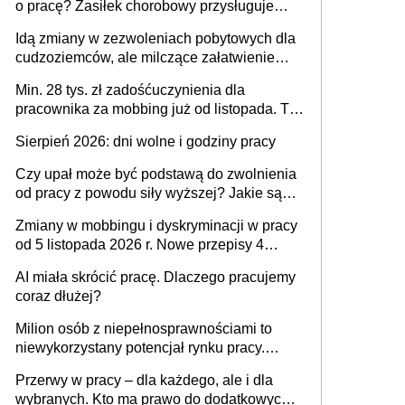
o pracę? Zasiłek chorobowy przysługuje
tylko w przypadku zachorowania w ciągu 14
Idą zmiany w zezwoleniach pobytowych dla
dni od ustania stosunku pracy
cudzoziemców, ale milczące załatwienie
spraw przewidziano tylko dla wybranych
Min. 28 tys. zł zadośćuczynienia dla
pracownika za mobbing już od listopada. To
także nieuzasadniona krytyka i izolowanie z
Sierpień 2026: dni wolne i godziny pracy
zespołu
Czy upał może być podstawą do zwolnienia
od pracy z powodu siły wyższej? Jakie są
obowiązki pracodawcy
Zmiany w mobbingu i dyskryminacji w pracy
od 5 listopada 2026 r. Nowe przepisy 4
sierpnia zostały ogłoszone w Dzienniku
AI miała skrócić pracę. Dlaczego pracujemy
Ustaw
coraz dłużej?
Milion osób z niepełnosprawnościami to
niewykorzystany potencjał rynku pracy.
Problemem nie jest brak kandydatów,
Przerwy w pracy – dla każdego, ale i dla
dofinansowań czy refundacji, ale bariery po
wybranych. Kto ma prawo do dodatkowych
stronie systemu i świadomości