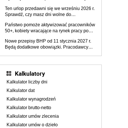
15 minut?
pracodawców [WYWIAD]
Ten urlop przedawni się we wrześniu 2026 r.
Sprawdź, czy masz dni wolne do
wykorzystania
Państwo pomoże aktywizować pracowników
50+, kobiety wracające na rynek pracy po
urodzeniu dzieci, osoby przewlekle chore i
Nowe przepisy BHP od 11 stycznia 2027 r.
osoby neuroatypowe. Powstanie Fundusz
Będą dodatkowe obowiązki. Pracodawcy
na rzecz Inkluzywności w Zatrudnianiu?
dostają czas na przygotowanie się do zmian
Kalkulatory
Kalkulator liczby dni
Kalkulator dat
Kalkulator wynagrodzeń
Kalkulator brutto-netto
Kalkulator umów zlecenia
Kalkulator umów o dzieło