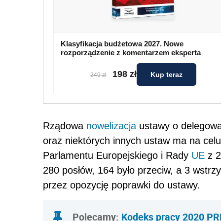
Klasyfikacja budżetowa 2027. Nowe
rozporządzenie z komentarzem eksperta
198 zł
Kup teraz
249 zł
Rządowa
nowelizacja
ustawy o delegowa
oraz niektórych innych ustaw ma na cel
Parlamentu Europejskiego i Rady
UE
z 2
280 posłów, 164 było przeciw, a 3 wstrz
przez opozycję poprawki do ustawy.
Polecamy:
Kodeks pracy 2020 P