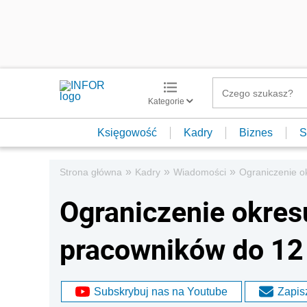
Kategorie
Księgowość
Kadry
Biznes
S
»
»
»
Strona główna
Kadry
Wiadomości
Ograniczenie o
Ograniczenie okres
pracowników do 12
Subskrybuj nas na Youtube
Zapisz