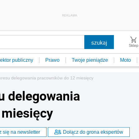
REKLAMA
Sklep
ektor publiczny
Prawo
Twoje pieniądze
Moto
kresu delegowania pracowników do 12 miesięcy
u delegowania
 miesięcy
 się na newsletter
Dołącz do grona ekspertów