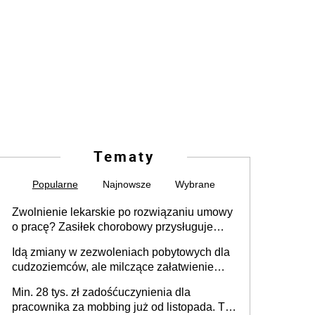
Tematy
Popularne
Najnowsze
Wybrane
Zwolnienie lekarskie po rozwiązaniu umowy
o pracę? Zasiłek chorobowy przysługuje
tylko w przypadku zachorowania w ciągu 14
Idą zmiany w zezwoleniach pobytowych dla
dni od ustania stosunku pracy
cudzoziemców, ale milczące załatwienie
spraw przewidziano tylko dla wybranych
Min. 28 tys. zł zadośćuczynienia dla
pracownika za mobbing już od listopada. To