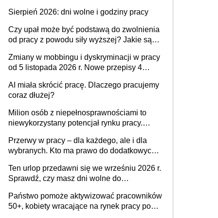
także nieuzasadniona krytyka i izolowanie z
Sierpień 2026: dni wolne i godziny pracy
zespołu
Czy upał może być podstawą do zwolnienia
od pracy z powodu siły wyższej? Jakie są
obowiązki pracodawcy
Zmiany w mobbingu i dyskryminacji w pracy
od 5 listopada 2026 r. Nowe przepisy 4
sierpnia zostały ogłoszone w Dzienniku
AI miała skrócić pracę. Dlaczego pracujemy
Ustaw
coraz dłużej?
Milion osób z niepełnosprawnościami to
niewykorzystany potencjał rynku pracy.
Problemem nie jest brak kandydatów,
Przerwy w pracy – dla każdego, ale i dla
dofinansowań czy refundacji, ale bariery po
wybranych. Kto ma prawo do dodatkowych
stronie systemu i świadomości
15 minut?
pracodawców [WYWIAD]
Ten urlop przedawni się we wrześniu 2026 r.
Sprawdź, czy masz dni wolne do
wykorzystania
Państwo pomoże aktywizować pracowników
50+, kobiety wracające na rynek pracy po
urodzeniu dzieci, osoby przewlekle chore i