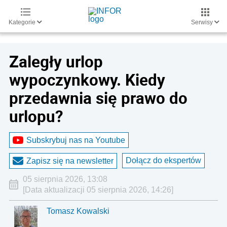
Kategorie
Serwisy
Zaległy urlop
wypoczynkowy. Kiedy
przedawnia się prawo do
urlopu?
Subskrybuj nas na Youtube
Dołącz do ekspertów
Zapisz się na newsletter
05 sierpnia 2026, 13:08
[Data aktualizacji 05 sierpnia 2026, 14:26]
Tomasz Kowalski