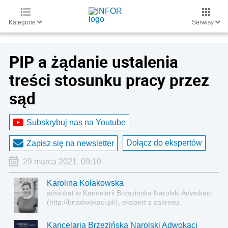
Kategorie
Serwisy
PIP a żądanie ustalenia
treści stosunku pracy przez
sąd
Subskrybuj nas na Youtube
Dołącz do ekspertów
Zapisz się na newsletter
29 marca 2021, 09:10
Karolina Kołakowska
adwokat w Kancelarii Brzezińska Narolski Adwokaci
(http://bnadwokaci.pl/), ekspert z zakresu
indywidualnego i zbiorowego prawa pracy oraz
ochrony danych osobowych, trener i szkoleniowiec
Kancelaria Brzezińska Narolski Adwokaci