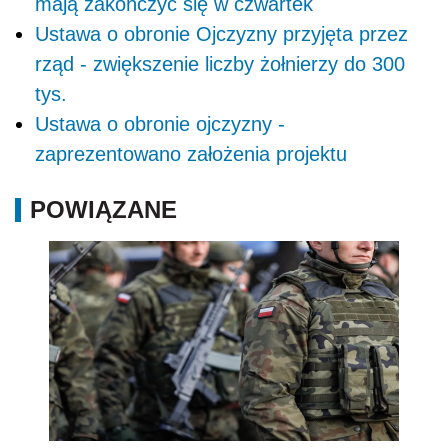
mają zakończyć się w czwartek
Ustawa o obronie Ojczyzny przyjęta przez
rząd - zwiększenie liczby żołnierzy do 300
tys.
Ustawa o obronie ojczyzny -
zaprezentowano założenia projektu
POWIĄZANE