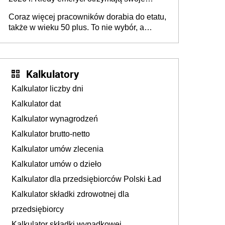
45+ to siła napędowa gospodarki
świadczenia?
Coraz więcej pracowników dorabia do etatu,
także w wieku 50 plus. To nie wybór, a
konieczność. Powodem są rosnące koszty
życia
Kalkulatory
Kalkulator liczby dni
Kalkulator dat
Kalkulator wynagrodzeń
Kalkulator brutto-netto
Kalkulator umów zlecenia
Kalkulator umów o dzieło
Kalkulator dla przedsiębiorców Polski Ład
Kalkulator składki zdrowotnej dla
przedsiębiorcy
Kalkulator składki wypadkowej