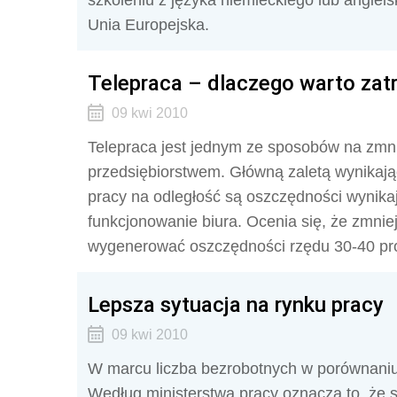
szkoleniu z języka niemieckiego lub angiels
Unia Europejska.
Telepraca – dlaczego warto zat
09 kwi 2010
Telepraca jest jednym ze sposobów na zmni
przedsiębiorstwem. Główną zaletą wynikaj
pracy na odległość są oszczędności wynika
funkcjonowanie biura. Ocenia się, że zmnie
wygenerować oszczędności rzędu 30-40 pr
Lepsza sytuacja na rynku pracy
09 kwi 2010
W marcu liczba bezrobotnych w porównaniu 
Według ministerstwa pracy oznacza to, że s