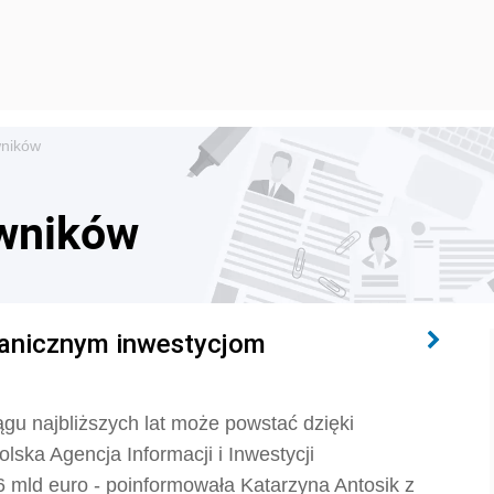
wników
owników
granicznym inwestycjom
gu najbliższych lat może powstać dzięki
lska Agencja Informacji i Inwestycji
,6 mld euro - poinformowała Katarzyna Antosik z