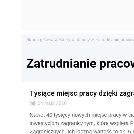
»
»
»
Strona główna
Kadry
Tematy
Zatrudnianie praco
Zatrudnianie prac
Tysiące miejsc pracy dzięki za
04 maja 2010
Nawet 40 tysięcy nowych miejsc pracy w cią
inwestycjom zagranicznym, które wspiera Po
Zagranicznych. Ich łączna wartość to ok. 5