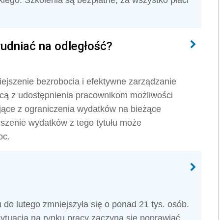
kiego. Szkolenia są bezpłatne, za wszystko płaci
rudniać na odległość?
ejszenie bezrobocia i efektywne zarządzanie
ącą z udostępnienia pracownikom możliwości
jące z ograniczenia wydatków na bieżące
jszenie wydatków z tego tytułu może
oc.
do lutego zmniejszyła się o ponad 21 tys. osób.
ytuacja na rynku pracy zaczyna się poprawiać.