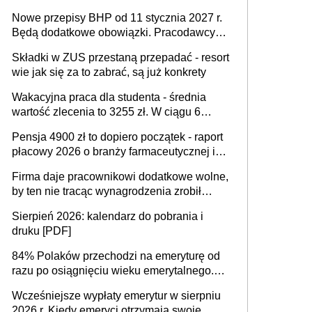
urodzeniu dzieci, osoby przewlekle chore i
Nowe przepisy BHP od 11 stycznia 2027 r.
osoby neuroatypowe. Powstanie Fundusz
Będą dodatkowe obowiązki. Pracodawcy
na rzecz Inkluzywności w Zatrudnianiu?
dostają czas na przygotowanie się do zmian
Składki w ZUS przestaną przepadać - resort
wie jak się za to zabrać, są już konkrety
Wakacyjna praca dla studenta - średnia
wartość zlecenia to 3255 zł. W ciągu 6
miesięcy aktywny freelancer-student zarabia
Pensja 4900 zł to dopiero początek - raport
ponad 10,7 tys. zł
płacowy 2026 o branży farmaceutycznej i
chemicznej
Firma daje pracownikowi dodatkowe wolne,
by ten nie tracąc wynagrodzenia zrobił
dodatkowe badania. Ten benefit się
Sierpień 2026: kalendarz do pobrania i
sprawdza
druku [PDF]
84% Polaków przechodzi na emeryturę od
razu po osiągnięciu wieku emerytalnego.
Natomiast pokolenie X musi pracować
Wcześniejsze wypłaty emerytur w sierpniu
dłużej, ale czy jest w stanie? Pracownicy
2026 r. Kiedy emeryci otrzymają swoje