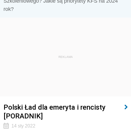
Szkoleniowego? Jakie są priorytety KFS na 2024
rok?
REKLAMA
Polski Ład dla emeryta i rencisty
[PORADNIK]
14 sty 2022