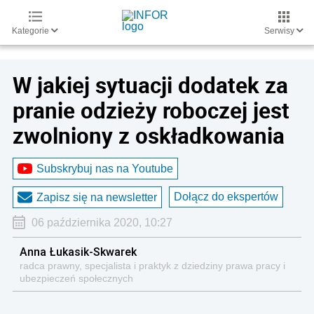
Kategorie
Serwisy
W jakiej sytuacji dodatek za
pranie odzieży roboczej jest
zwolniony z oskładkowania
Subskrybuj nas na Youtube
Dołącz do ekspertów
Zapisz się na newsletter
06 października 2020, 10:27
Anna Łukasik-Skwarek
radca prawny, specjalista i praktyk z dziedziny prawa pracy i
ubezpieczeń społecznych