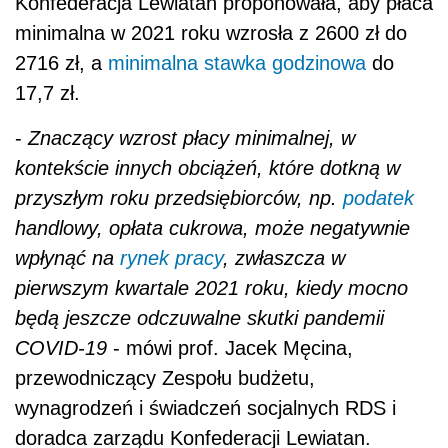
Konfederacja Lewiatan proponowała, aby płaca
minimalna w 2021 roku wzrosła z 2600 zł do
2716 zł, a
minimalna stawka godzinowa
do
17,7 zł.
-
Znaczący wzrost płacy minimalnej, w
kontekście innych obciążeń, które dotkną w
przyszłym roku przedsiębiorców, np.
podatek
handlowy, opłata cukrowa, może negatywnie
wpłynąć na
rynek pracy
, zwłaszcza w
pierwszym kwartale 2021 roku, kiedy mocno
będą jeszcze odczuwalne skutki pandemii
COVID-19
- mówi prof. Jacek Męcina,
przewodniczący Zespołu budżetu,
wynagrodzeń i świadczeń socjalnych RDS i
doradca zarządu Konfederacji Lewiatan.