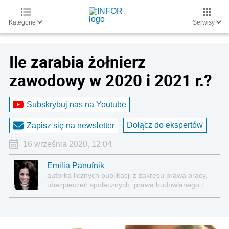
Kategorie
Serwisy
Ile zarabia żołnierz
zawodowy w 2020 i 2021 r.?
Subskrybuj nas na Youtube
Dołącz do ekspertów
Zapisz się na newsletter
16 września 2020, 12:04
Emilia Panufnik
autorka licznych publikacji z zakresu prawa pracy,
ubezpieczeń społecznych, prawa budowlanego i
nieruchomości