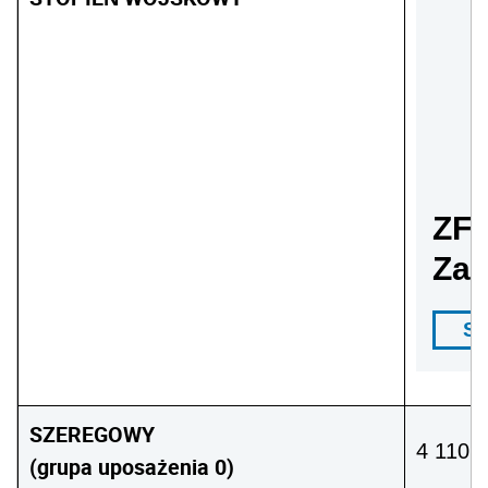
ZF
Zas
Sp
SZEREGOWY
4 110 z
(grupa uposażenia 0)