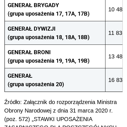
GENERAŁ BRYGADY
10 480 
(grupa uposażenia 17, 17A, 17B)
GENERAŁ DYWIZJI
11 830 
(grupa uposażenia 18, 18A, 18B)
GENERAŁ BRONI
13 480 
(grupa uposażenia 19, 19A, 19B)
GENERAŁ
16 830 
(grupa uposażenia 20)
Źródło:
Załącznik do rozporządzenia Ministra
Obrony Narodowej
z dnia 31 marca 2020 r.
(poz. 572)
„STAWKI UPOSAŻENIA