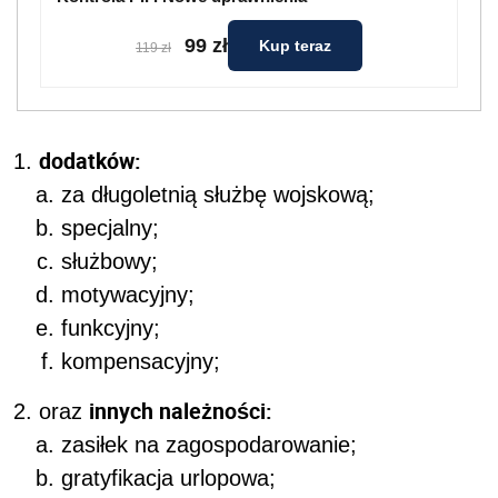
99 zł
Kup teraz
119 zł
dodatków:
za długoletnią służbę wojskową;
specjalny;
służbowy;
motywacyjny;
funkcyjny;
kompensacyjny;
innych należności:
oraz
zasiłek na zagospodarowanie;
gratyfikacja urlopowa;