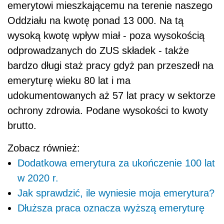
emerytowi mieszkającemu na terenie naszego
Oddziału na kwotę ponad 13 000. Na tą
wysoką kwotę wpływ miał - poza wysokością
odprowadzanych do ZUS składek - także
bardzo długi staż pracy gdyż pan przeszedł na
emeryturę wieku 80 lat i ma
udokumentowanych aż
57 lat
pracy w sektorze
ochrony zdrowia. P
odane wysok
ości to kwoty
bru
tto.
Zobacz również:
Dodatkowa emerytura za ukończenie 100 lat
w 2020 r.
Jak sprawdzić, ile wyniesie moja emerytura?
Dłuższa praca oznacza wyższą emeryturę