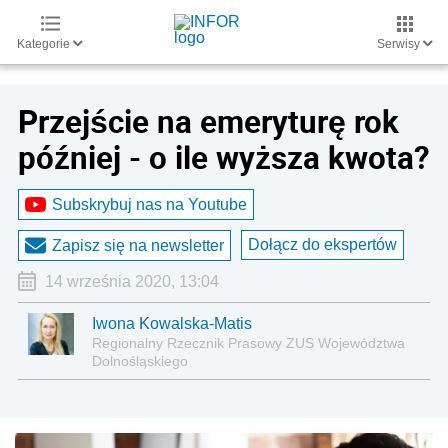
Kategorie
Serwisy
Przejście na emeryturę rok
później - o ile wyższa kwota?
Subskrybuj nas na Youtube
Dołącz do ekspertów
Zapisz się na newsletter
14 września 2020, 13:04
Iwona Kowalska-Matis
Regionalny Rzecznik Prasowy ZUS Województwa
Dolnośląskiego