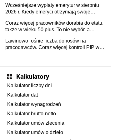
Natomiast pokolenie X musi pracować
Wcześniejsze wypłaty emerytur w sierpniu
dłużej, ale czy jest w stanie? Pracownicy
2026 r. Kiedy emeryci otrzymają swoje
45+ to siła napędowa gospodarki
świadczenia?
Coraz więcej pracowników dorabia do etatu,
także w wieku 50 plus. To nie wybór, a
konieczność. Powodem są rosnące koszty
Lawinowo rośnie liczba donosów na
życia
pracodawców. Coraz więcej kontroli PIP w
efekcie zgłoszeń mobbingu
Kalkulatory
Kalkulator liczby dni
Kalkulator dat
Kalkulator wynagrodzeń
Kalkulator brutto-netto
Kalkulator umów zlecenia
Kalkulator umów o dzieło