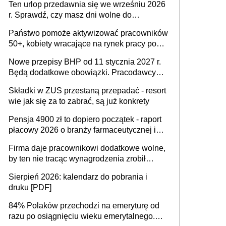
Ten urlop przedawnia się we wrześniu 2026
r. Sprawdź, czy masz dni wolne do
wykorzystania
Państwo pomoże aktywizować pracowników
50+, kobiety wracające na rynek pracy po
urodzeniu dzieci, osoby przewlekle chore i
Nowe przepisy BHP od 11 stycznia 2027 r.
osoby neuroatypowe. Powstanie Fundusz
Będą dodatkowe obowiązki. Pracodawcy
na rzecz Inkluzywności w Zatrudnianiu?
dostają czas na przygotowanie się do zmian
Składki w ZUS przestaną przepadać - resort
wie jak się za to zabrać, są już konkrety
Pensja 4900 zł to dopiero początek - raport
płacowy 2026 o branży farmaceutycznej i
chemicznej
Firma daje pracownikowi dodatkowe wolne,
by ten nie tracąc wynagrodzenia zrobił
dodatkowe badania. Ten benefit się
Sierpień 2026: kalendarz do pobrania i
sprawdza
druku [PDF]
84% Polaków przechodzi na emeryturę od
razu po osiągnięciu wieku emerytalnego.