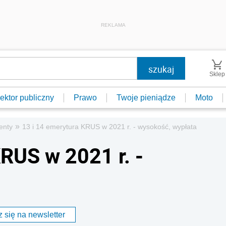
REKLAMA
Sklep
ektor publiczny
Prawo
Twoje pieniądze
Moto
»
enty
13 i 14 emerytura KRUS w 2021 r. - wysokość, wypłata
RUS w 2021 r. -
 się na newsletter