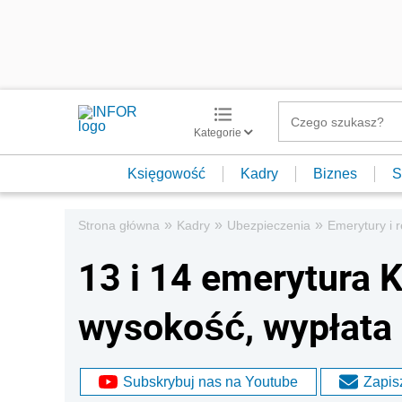
Kategorie
Księgowość
Kadry
Biznes
S
»
»
»
Strona główna
Kadry
Ubezpieczenia
Emerytury i r
13 i 14 emerytura K
wysokość, wypłata
Subskrybuj nas na Youtube
Zapisz